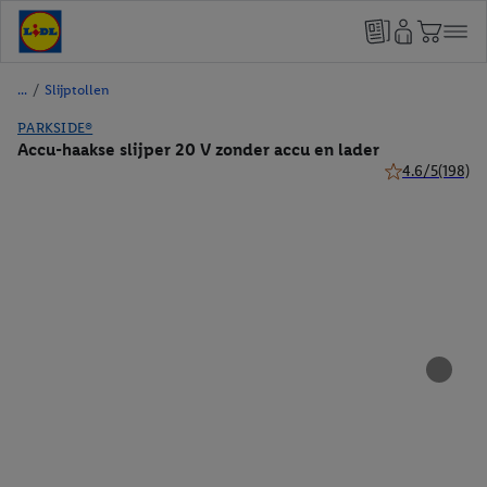
/
Slijptollen
PARKSIDE®
Accu-haakse slijper 20 V zonder accu en lader
4.6/5
(198)
4.6 van 5 sterr