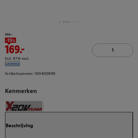
199.-
-15%
169.-
Incl. BTW excl.
Levering
Artikelnummer:
100400899
Kenmerken
Beschrijving