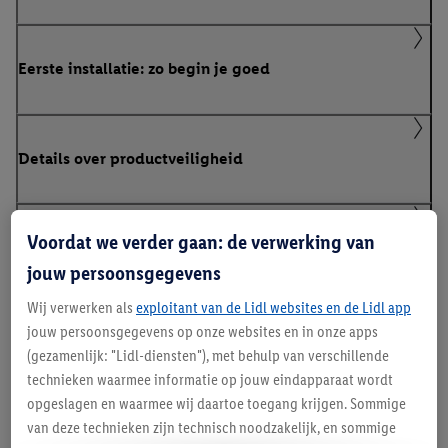
Eerste installatie: zo begin je goed
Details over productveiligheid
Voordat we verder gaan: de verwerking van
Parkside 20 V
jouw persoonsgegevens
Wij verwerken als
exploitant van de Lidl websites en de Lidl app
jouw persoonsgegevens op onze websites en in onze apps
Klanteninformatie over batterijen Europese
(gezamenlijk: "Lidl-diensten"), met behulp van verschillende
Batterijenverordening
technieken waarmee informatie op jouw eindapparaat wordt
opgeslagen en waarmee wij daartoe toegang krijgen. Sommige
van deze technieken zijn technisch noodzakelijk, en sommige
Handleidingen en downloads