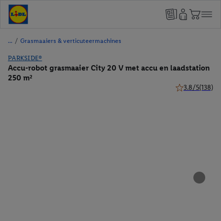
/
Grasmaaiers & verticuteermachines
PARKSIDE®
Accu-robot grasmaaier City 20 V met accu en laadstation
250 m²
3.8/5
(138)
3.8 van 5 sterr