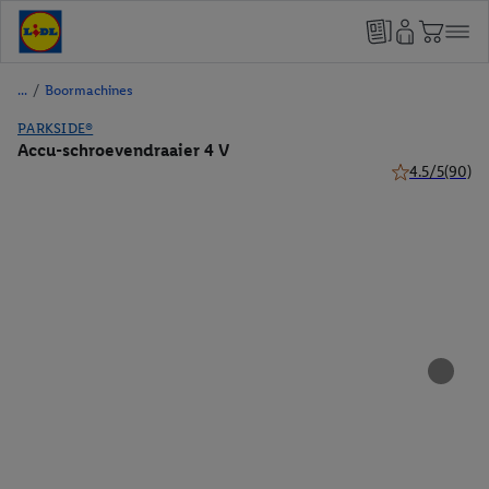
/
Boormachines
PARKSIDE®
Accu-schroevendraaier 4 V
4.5/5
(90)
4.5 van 5 sterr