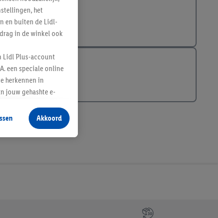
tellingen, het
n en buiten de Lidl-
drag in de winkel ook
n Lidl Plus-account
A. een speciale online
te herkennen in
an jouw gehashte e-
aan jou zijn
ssen
Akkoord
r producten waarin je
 winkel te plaatsen
innen verschillende
 van jouw gehashte e-
an jou kunnen worden
erking.