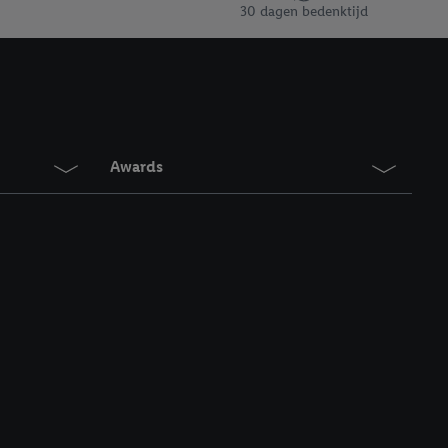
en vergelijkbare
30 dagen bedenktijd
en. Meer informatie,
t moment in te
r
voor meer informatie
Awards