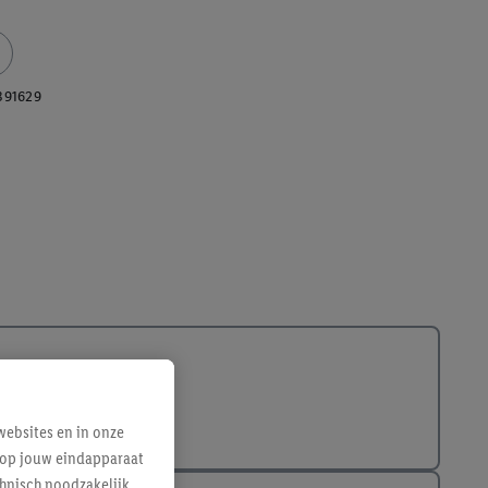
391629
ebsites en in onze
e op jouw eindapparaat
hnisch noodzakelijk,