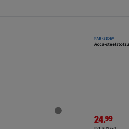
PARKSIDE®
Accu-steelstofzu
24.99
Incl. BTW excl.