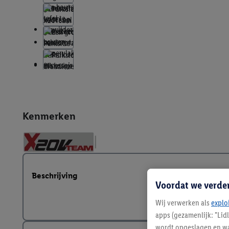
Kenmerken
Beschrijving
Voordat we verde
Wij verwerken als
explo
apps (gezamenlijk: "Lid
wordt opgeslagen en wa