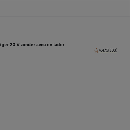
iger 20 V zonder accu en lader
4.4/5
(303)
4.4 van 5 sterren (3