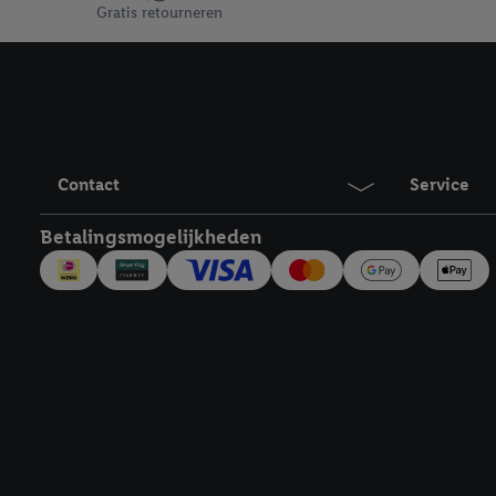
Door te klikken op "Weig
Gratis retourneren
technieken worden gebr
Door op "Akkoord" te kl
inclusief over de opsl
trekken, vind je in onze
over de cookies die wij 
Contact
Service
Betalingsmogelijkheden