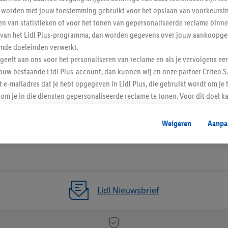
worden met jouw toestemming gebruikt voor het opslaan van voorkeursins
n van statistieken of voor het tonen van gepersonaliseerde reclame binne
ent van het Lidl Plus-programma, dan worden gegevens over jouw aankoopge
mde doeleinden verwerkt.
 geeft aan ons voor het personaliseren van reclame en als je vervolgens ee
ouw bestaande Lidl Plus-account, dan kunnen wij en onze partner Criteo S.
t e-mailadres dat je hebt opgegeven in Lidl Plus, die gebruikt wordt om je 
om je in die diensten gepersonaliseerde reclame te tonen. Voor dit doel k
mengevoegd met andere identifiers of met identifiers die door Criteo S.A. 
Weigeren
Aanpa
mming geeft, dan kunnen retargeting advertenties worden weergegeven voo
etoond (bijvoorbeeld door het product in een winkelmandje van een online
. De retargeting advertenties kunnen op verschillende eindapparaten en b
ergegeven, als verschillende eindapparaten en Lidl-diensten, met behulp
ele andere identifiers of met identifiers waarover Criteo S.A. beschikt, a
Lidl Nieuwsbrief
je aangeven met welke cookies en vergelijkbare technieken en met welke
e instemt. Verder kan je er meer informatie vinden over de gegevensverw