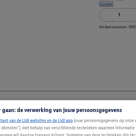
Levering
Artikelnummer:
100
r gaan: de verwerking van jouw persoonsgegevens
itant van de Lidl websites en de Lidl app
jouw persoonsgegevens op onze w
l-diensten"), met behulp van verschillende technieken waarmee informati
armee wij daartoe toegang krijgen. Sommige van deze technieken zijn tec