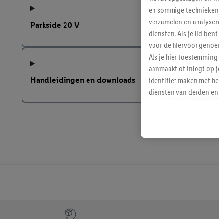
en sommige technieken 
verzamelen en analysere
Parkside 20 V
diensten. Als je lid b
voor de hiervoor genoe
Als je hier toestemming
aanmaakt of inlogt op j
Handleidingen en downloads
identifier maken met he
diensten van derden en 
mailadres ook worden sa
toegewezen.
Als je hiervoor toeste
eerder interesse hebt g
maar het niet te kopen)
Lidl-diensten worden we
mailadres en met eventu
toegewezen.
Onder "Aanpassen" kun 
verwerkingsdoeleinden j
Jouw voordelen bij ons als Lidl webshop klant