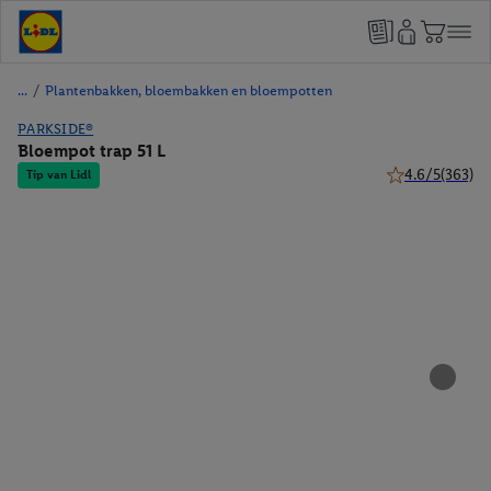
/
Plantenbakken, bloembakken en bloempotten
PARKSIDE®
Bloempot trap 51 L
4.6/5
(363)
Tip van Lidl
4.6 van 5 sterre