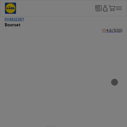
PARKSIDE®
Boorset
4.6/5
(20)
4.6 van 5 sterr