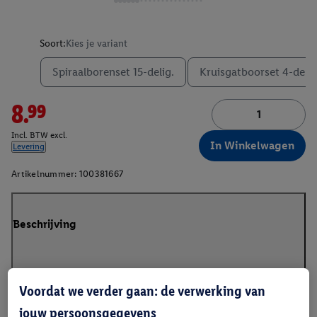
Soort:
Kies je variant
Spiraalborenset 15-delig.
Kruisgatboorset 4-delig
8.99
Incl. BTW excl.
In Winkelwagen
Levering
Artikelnummer:
100381667
Beschrijving
Voordat we verder gaan: de verwerking van
jouw persoonsgegevens