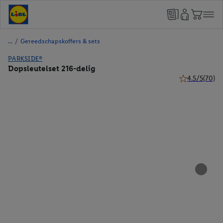
/
Gereedschapskoffers & sets
PARKSIDE®
Dopsleutelset 216-delig
4.5/5
(70)
4.5 van 5 sterr