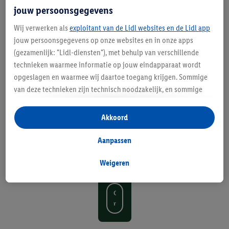
ee
jouw persoonsgegevens
ds
Wij verwerken als
exploitant van de Lidl websites en de Lidl app
jouw persoonsgegevens op onze websites en in onze apps
ch
(gezamenlijk: "Lidl-diensten"), met behulp van verschillende
ap
technieken waarmee informatie op jouw eindapparaat wordt
opgeslagen en waarmee wij daartoe toegang krijgen. Sommige
vo
van deze technieken zijn technisch noodzakelijk, en sommige
or
technieken worden met jouw toestemming gebruikt voor het
opslaan van voorkeursinstellingen, het verzamelen en
el
Akkoord
analyseren van statistieken of voor het tonen van
ke
gepersonaliseerde reclame binnen en buiten de Lidl-diensten.
Aanpassen
Als je lid bent van het Lidl Plus-programma, dan worden
kl
gegevens over jouw aankoopgedrag in de winkel ook voor de
Weigeren
us
hiervoor genoemde doeleinden verwerkt.
Als je hier toestemming geeft aan ons voor het personaliseren
O
van reclame en als je vervolgens een Lidl Plus-account
n
aanmaakt of inlogt op jouw bestaande Lidl Plus-account, dan
t
kunnen wij en onze partner Criteo S.A. een speciale online
d