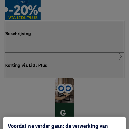
Beschrijving
Korting via Lidl Plus
G
er
Voordat we verder gaan: de verwerking van