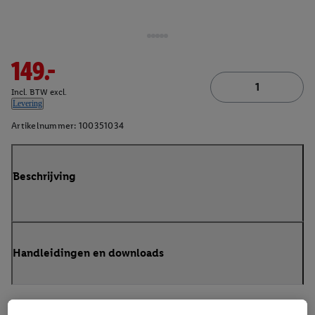
149.-
Incl. BTW excl.
Levering
Artikelnummer:
100351034
Beschrijving
Handleidingen en downloads