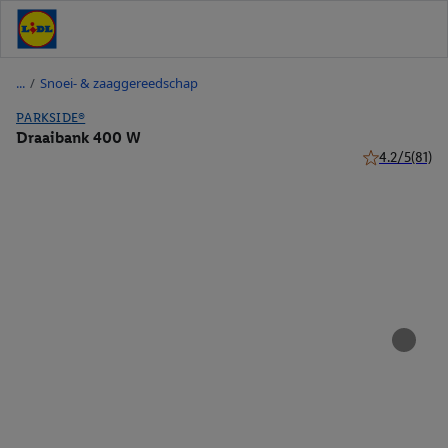
/
Snoei- & zaaggereedschap
PARKSIDE®
Draaibank 400 W
4.2/5
(81)
4.2 van 5 ster