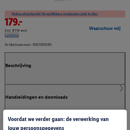
Online uitverkocht! Vergelijkbare producten vind je hier.
179.-
Waarschuw mij
Incl. BTW excl.
Levering
Artikelnummer:
100393093
Beschrijving
Handleidingen en downloads
Voordat we verder gaan: de verwerking van
jouw persoonsgegevens