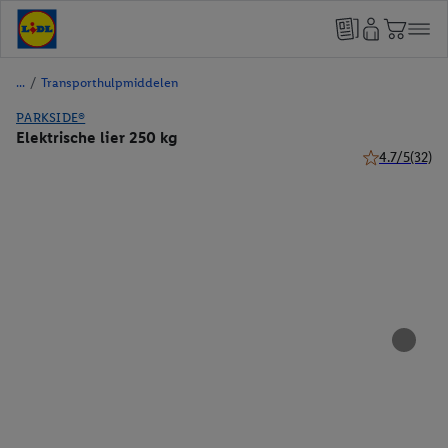
/
Transporthulpmiddelen
PARKSIDE®
Elektrische lier 250 kg
4.7/5
(32)
4.7 van 5 ster