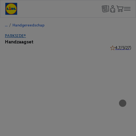
/
Handgereedschap
PARKSIDE®
Handzaagset
4.7/5
(27)
4.7 van 5 ster