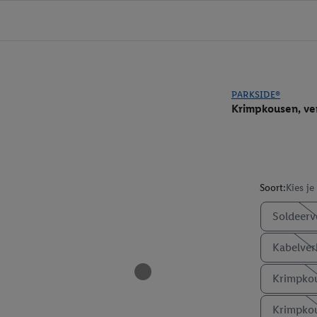
PARKSIDE®
Krimpkousen, ve
Soort:
Kies je
Soldeerv
Kabelver
Krimpkou
Krimpkou