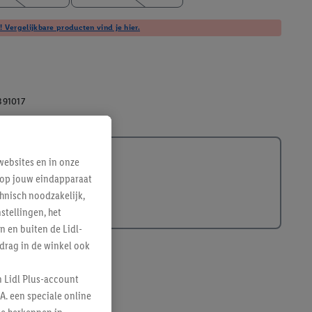
! Vergelijkbare producten vind je hier.
391017
ebsites en in onze
e op jouw eindapparaat
hnisch noodzakelijk,
tellingen, het
n en buiten de Lidl-
drag in de winkel ook
n Lidl Plus-account
A. een speciale online