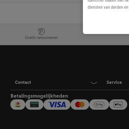
identifier maken met he
diensten van derden en 
mailadres ook worden sa
toegewezen.
Als je hiervoor toeste
Jouw voordelen bij ons als Lidl webshop klant
eerder interesse hebt g
Gratis retourneren
maar het niet te kopen)
Lidl-diensten worden we
mailadres en met eventu
toegewezen.
Onder "Aanpassen" kun 
verwerkingsdoeleinden j
Contact
Service
Door te klikken op "Weig
technieken worden gebr
Betalingsmogelijkheden
Door op "Akkoord" te kl
inclusief over de opsl
trekken, vind je in onze
over de cookies die wij 