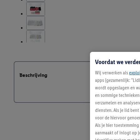
Voordat we verde
Wij verwerken als
explo
Beschrijving
apps (gezamenlijk: "Lid
wordt opgeslagen en wa
en sommige technieken 
verzamelen en analysere
diensten. Als je lid b
voor de hiervoor genoe
Als je hier toestemming
aanmaakt of inlogt op j