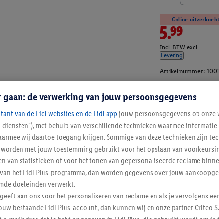
Online uitverkocht
5.99
Incl. BTW excl.
Levering
Artikelnummer:
100
r gaan: de verwerking van jouw persoonsgegevens
itant van de Lidl websites en de Lidl app
jouw persoonsgegevens op onze w
l-diensten"), met behulp van verschillende technieken waarmee informati
armee wij daartoe toegang krijgen. Sommige van deze technieken zijn tec
worden met jouw toestemming gebruikt voor het opslaan van voorkeursins
n van statistieken of voor het tonen van gepersonaliseerde reclame binne
ent van het Lidl Plus-programma, dan worden gegevens over jouw aankoopge
mde doeleinden verwerkt.
 geeft aan ons voor het personaliseren van reclame en als je vervolgens ee
ouw bestaande Lidl Plus-account, dan kunnen wij en onze partner Criteo S.