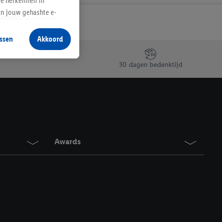
te herkennen in
an jouw gehashte e-
aan jou zijn
ssen
Akkoord
r producten waarin je
 winkel te plaatsen
30 dagen bedenktijd
innen verschillende
 van jouw gehashte e-
an jou kunnen worden
erking.
Awards
en vergelijkbare
en. Meer informatie,
t moment in te
r
voor meer informatie