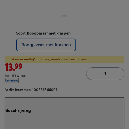
Soort:
Boogpasser met kraspen
Boogpasser met kraspen
Wees er snel bij!
Er zijn nog enkele stuks beschikbaar.
13.99
Incl. BTW excl.
Levering
Artikelnummer:
100386566001
Beschrijving