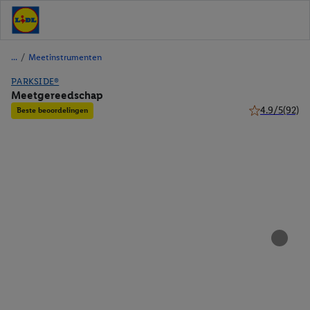
/
Meetinstrumenten
PARKSIDE®
Meetgereedschap
4.9/5
(92)
Beste beoordelingen
4.9 van 5 ster