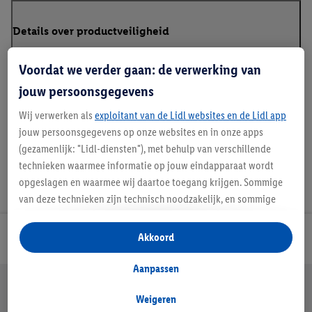
Details over productveiligheid
Voordat we verder gaan: de verwerking van
jouw persoonsgegevens
Handleidingen en downloads
Wij verwerken als
exploitant van de Lidl websites en de Lidl app
jouw persoonsgegevens op onze websites en in onze apps
(gezamenlijk: "Lidl-diensten"), met behulp van verschillende
technieken waarmee informatie op jouw eindapparaat wordt
opgeslagen en waarmee wij daartoe toegang krijgen. Sommige
van deze technieken zijn technisch noodzakelijk, en sommige
technieken worden met jouw toestemming gebruikt voor het
opslaan van voorkeursinstellingen, het verzamelen en
Akkoord
Lidl Nieuwsbrief
analyseren van statistieken of voor het tonen van
gepersonaliseerde reclame binnen en buiten de Lidl-diensten.
Aanpassen
Jouw voordelen bij ons als Lidl webshop klant
Als je lid bent van het Lidl Plus-programma, dan worden
gegevens over jouw aankoopgedrag in de winkel ook voor de
Weigeren
Gratis retourneren
Veilig winkelen
30 dagen bedenktijd