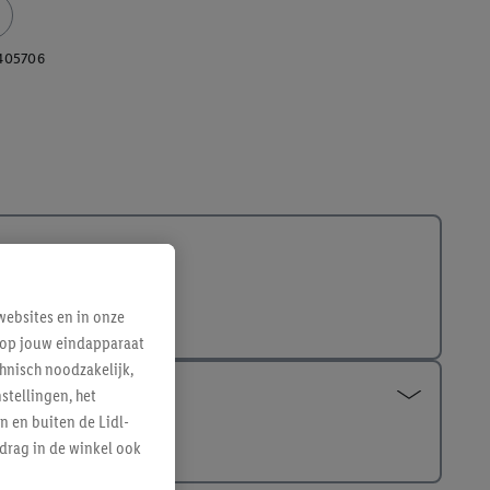
405706
ebsites en in onze
e op jouw eindapparaat
hnisch noodzakelijk,
tellingen, het
n en buiten de Lidl-
drag in de winkel ook