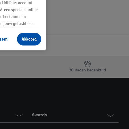
n Lidl Plus-account
A. een speciale online
te herkennen in
an jouw gehashte e-
aan jou zijn
ssen
Akkoord
r producten waarin je
 winkel te plaatsen
innen verschillende
 van jouw gehashte e-
30 dagen bedenktijd
an jou kunnen worden
erking.
en vergelijkbare
en. Meer informatie,
Awards
t moment in te
r
voor meer informatie