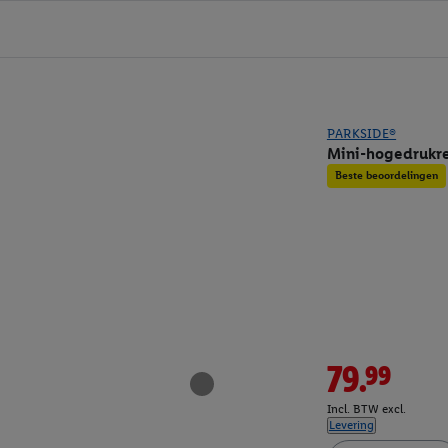
PARKSIDE®
Mini-hogedrukre
Beste beoordelingen
79.99
Incl. BTW excl.
Levering