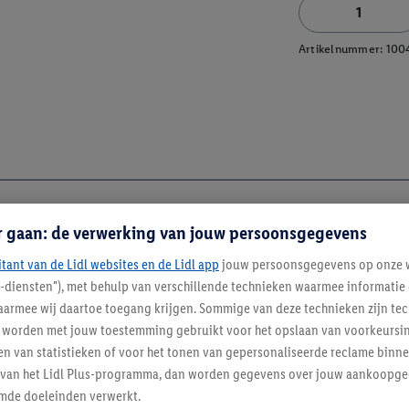
Artikelnummer:
100
r gaan: de verwerking van jouw persoonsgegevens
itant van de Lidl websites en de Lidl app
jouw persoonsgegevens op onze w
l-diensten"), met behulp van verschillende technieken waarmee informati
armee wij daartoe toegang krijgen. Sommige van deze technieken zijn tec
worden met jouw toestemming gebruikt voor het opslaan van voorkeursins
n van statistieken of voor het tonen van gepersonaliseerde reclame binne
ent van het Lidl Plus-programma, dan worden gegevens over jouw aankoopge
mde doeleinden verwerkt.