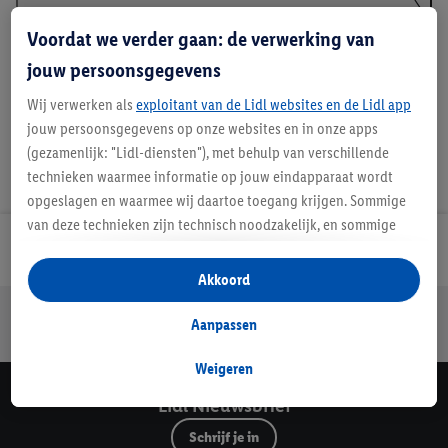
Voordat we verder gaan: de verwerking van
Handleidingen en downloads
jouw persoonsgegevens
Wij verwerken als
exploitant van de Lidl websites en de Lidl app
jouw persoonsgegevens op onze websites en in onze apps
(gezamenlijk: "Lidl-diensten"), met behulp van verschillende
technieken waarmee informatie op jouw eindapparaat wordt
opgeslagen en waarmee wij daartoe toegang krijgen. Sommige
van deze technieken zijn technisch noodzakelijk, en sommige
technieken worden met jouw toestemming gebruikt voor het
Lidl Nieuwsbrief
opslaan van voorkeursinstellingen, het verzamelen en
Akkoord
analyseren van statistieken of voor het tonen van
Jouw voordelen bij ons als Lidl webshop klant
gepersonaliseerde reclame binnen en buiten de Lidl-diensten.
Aanpassen
Gratis retourneren
Veilig winkelen
30 dagen bedenktijd
Als je lid bent van het Lidl Plus-programma, dan worden
gegevens over jouw aankoopgedrag in de winkel ook voor de
Weigeren
hiervoor genoemde doeleinden verwerkt.
Lidl Nieuwsbrief
Als je hier toestemming geeft aan ons voor het personaliseren
Schrijf je in
van reclame en als je vervolgens een Lidl Plus-account