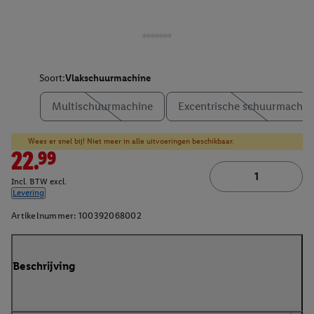
Soort:
Vlakschuurmachine
Multischuurmachine
Excentrische schuurmachin
Wees er snel bij! Niet meer in alle uitvoeringen beschikbaar.
22.99
Incl. BTW excl.
Levering
Artikelnummer:
100392068002
Beschrijving