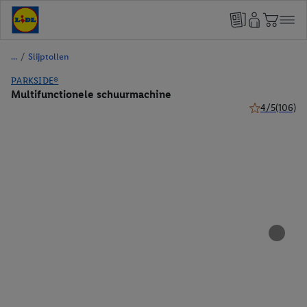
/
Slijptollen
PARKSIDE®
Multifunctionele schuurmachine
4/5
(106)
4 van 5 sterre