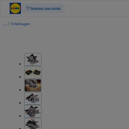
/
Cirkelzagen