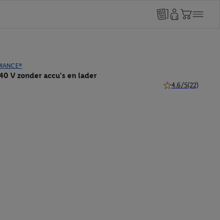
MANCE®
40 V zonder accu's en lader
4.6/5
(22)
4.6 van 5 sterren (