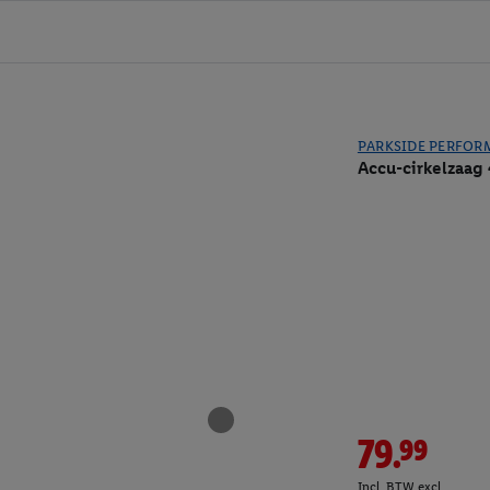
PARKSIDE PERFOR
Accu-cirkelzaag 
79.99
Incl. BTW excl.