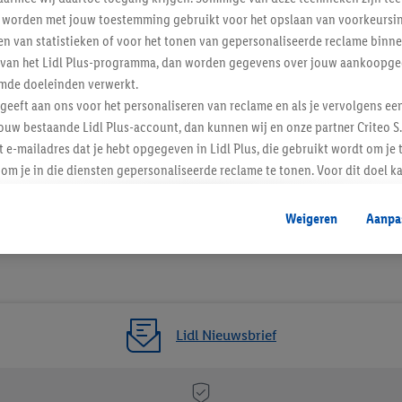
worden met jouw toestemming gebruikt voor het opslaan van voorkeursins
n van statistieken of voor het tonen van gepersonaliseerde reclame binne
ent van het Lidl Plus-programma, dan worden gegevens over jouw aankoopge
mde doeleinden verwerkt.
 geeft aan ons voor het personaliseren van reclame en als je vervolgens ee
ouw bestaande Lidl Plus-account, dan kunnen wij en onze partner Criteo S.
t e-mailadres dat je hebt opgegeven in Lidl Plus, die gebruikt wordt om je 
om je in die diensten gepersonaliseerde reclame te tonen. Voor dit doel k
mengevoegd met andere identifiers of met identifiers die door Criteo S.A. 
Weigeren
Aanpa
mming geeft, dan kunnen retargeting advertenties worden weergegeven voo
etoond (bijvoorbeeld door het product in een winkelmandje van een online
. De retargeting advertenties kunnen op verschillende eindapparaten en b
ergegeven, als verschillende eindapparaten en Lidl-diensten, met behulp
ele andere identifiers of met identifiers waarover Criteo S.A. beschikt, a
Lidl Nieuwsbrief
je aangeven met welke cookies en vergelijkbare technieken en met welke
e instemt. Verder kan je er meer informatie vinden over de gegevensverw