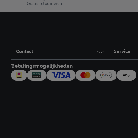
Door te klikken op "Weig
Gratis retourneren
technieken worden gebr
Door op "Akkoord" te kl
inclusief over de opsl
trekken, vind je in onze
over de cookies die wij 
Contact
Service
Betalingsmogelijkheden