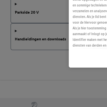
en sommige technieken 
verzamelen en analysere
Parkside 20 V
diensten. Als je lid b
voor de hiervoor genoe
Als je hier toestemming
aanmaakt of inlogt op j
Handleidingen en downloads
identifier maken met he
diensten van derden en 
mailadres ook worden sa
toegewezen.
Als je hiervoor toeste
eerder interesse hebt g
maar het niet te kopen)
Lidl-diensten worden we
mailadres en met eventu
toegewezen.
Onder "Aanpassen" kun 
verwerkingsdoeleinden j
Jouw voordelen bij ons als Lidl webshop klant