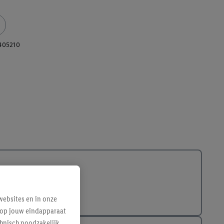
405210
ebsites en in onze
e op jouw eindapparaat
hnisch noodzakelijk,