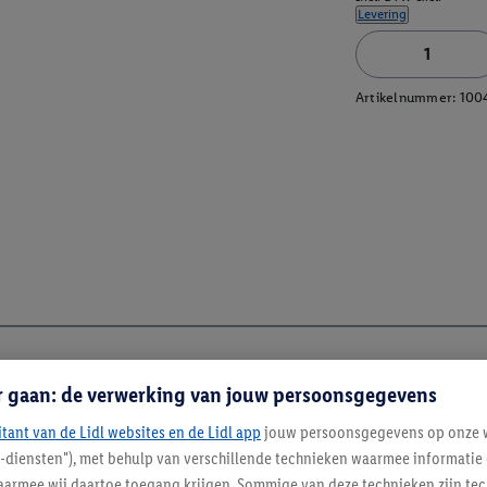
Levering
Artikelnummer:
100
r gaan: de verwerking van jouw persoonsgegevens
itant van de Lidl websites en de Lidl app
jouw persoonsgegevens op onze w
l-diensten"), met behulp van verschillende technieken waarmee informati
armee wij daartoe toegang krijgen. Sommige van deze technieken zijn tec