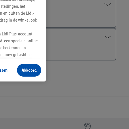
tellingen, het
n en buiten de Lidl-
drag in de winkel ook
n Lidl Plus-account
A. een speciale online
te herkennen in
an jouw gehashte e-
aan jou zijn
ssen
Akkoord
r producten waarin je
 winkel te plaatsen
innen verschillende
 van jouw gehashte e-
an jou kunnen worden
erking.