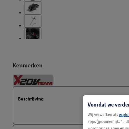
Kenmerken
Beschrijving
Voordat we verde
Wij verwerken als
explo
apps (gezamenlijk: "Lid
wordt opgeslagen en wa