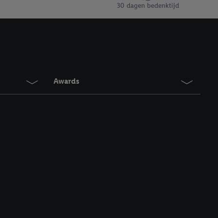
en vergelijkbare
30 dagen bedenktijd
en. Meer informatie,
t moment in te
r
voor meer informatie
Awards