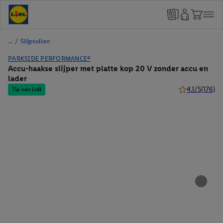
/
Slijptollen
PARKSIDE PERFORMANCE®
Accu-haakse slijper met platte kop 20 V zonder accu en
lader
4.1/5
(176)
Tip van Lidl
4.1 van 5 sterr