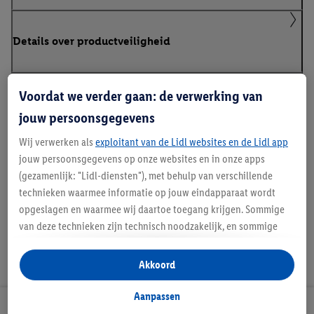
Details over productveiligheid
Voordat we verder gaan: de verwerking van
Parkside 20 V
jouw persoonsgegevens
Wij verwerken als
exploitant van de Lidl websites en de Lidl app
jouw persoonsgegevens op onze websites en in onze apps
Handleidingen en downloads
(gezamenlijk: "Lidl-diensten"), met behulp van verschillende
technieken waarmee informatie op jouw eindapparaat wordt
opgeslagen en waarmee wij daartoe toegang krijgen. Sommige
van deze technieken zijn technisch noodzakelijk, en sommige
technieken worden met jouw toestemming gebruikt voor het
opslaan van voorkeursinstellingen, het verzamelen en
Akkoord
analyseren van statistieken of voor het tonen van
gepersonaliseerde reclame binnen en buiten de Lidl-diensten.
Aanpassen
Als je lid bent van het Lidl Plus-programma, dan worden
Lidl Nieuwsbrief