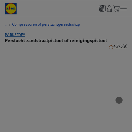
/
Compressoren of persluchtgereedschap
PARKSIDE®
Perslucht zandstraalpistool of reinigingspistool
4.7/5
(9)
4.7 van 5 ste