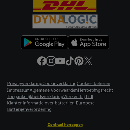
Criteo S.A. beschikt, aan jou kunnen worden toegewezen.
Onder "Aanpassen" kun je aangeven met welke cookies en
vergelijkbare technieken en met welke verwerkingsdoeleinden
je instemt. Verder kan je er meer informatie vinden over de
gegevensverwerking.
Door te klikken op "Weigeren", kies je voor de optie dat er enkel
technisch noodzakelijke cookies en vergelijkbare technieken
worden gebruikt.
Door op "Akkoord" te klikken, stem je in met alle verwerkingen
voor alle bovengenoemde doeleinden. Meer informatie,
inclusief over de opslagperiode van de gegevens en je recht om
Juridische koppelingen
jouw toestemming op elk gewenst moment in te trekken, vind je
Privacyverklaring
Cookieverklaring
Cookies beheren
in onze
privacyverklaring
.
Je vindt de impressum voor de Lidl
Impressum
Algemene Voorwaarden
Herroepingsrecht
website hier.
Klik
hier
voor meer informatie over de cookies die
Toegankelijkheidsverklaring
Werken bij Lidl
wij inzetten.
Klanteninformatie over batterijen Europese
Batterijenverordening
Contract herroepen