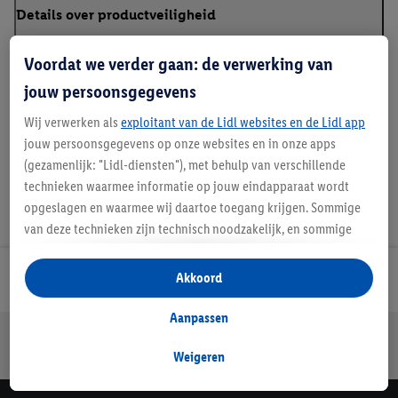
Details over productveiligheid
Voordat we verder gaan: de verwerking van
jouw persoonsgegevens
Handleidingen en downloads
Wij verwerken als
exploitant van de Lidl websites en de Lidl app
jouw persoonsgegevens op onze websites en in onze apps
(gezamenlijk: "Lidl-diensten"), met behulp van verschillende
technieken waarmee informatie op jouw eindapparaat wordt
opgeslagen en waarmee wij daartoe toegang krijgen. Sommige
van deze technieken zijn technisch noodzakelijk, en sommige
technieken worden met jouw toestemming gebruikt voor het
opslaan van voorkeursinstellingen, het verzamelen en
Akkoord
Lidl Nieuwsbrief
analyseren van statistieken of voor het tonen van
gepersonaliseerde reclame binnen en buiten de Lidl-diensten.
Aanpassen
Jouw voordelen bij ons als Lidl webshop klant
Als je lid bent van het Lidl Plus-programma, dan worden
gegevens over jouw aankoopgedrag in de winkel ook voor de
Weigeren
Gratis retourneren
Veilig winkelen
30 dagen bedenktijd
hiervoor genoemde doeleinden verwerkt.