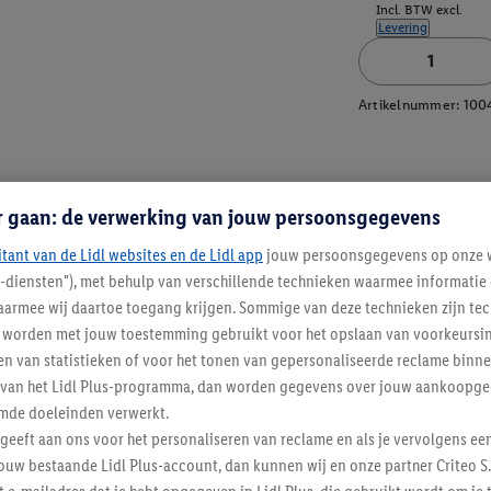
Incl. BTW excl.
Levering
Artikelnummer:
100
r gaan: de verwerking van jouw persoonsgegevens
itant van de Lidl websites en de Lidl app
jouw persoonsgegevens op onze w
l-diensten"), met behulp van verschillende technieken waarmee informati
armee wij daartoe toegang krijgen. Sommige van deze technieken zijn tec
worden met jouw toestemming gebruikt voor het opslaan van voorkeursins
n van statistieken of voor het tonen van gepersonaliseerde reclame binne
ent van het Lidl Plus-programma, dan worden gegevens over jouw aankoopge
mde doeleinden verwerkt.
 geeft aan ons voor het personaliseren van reclame en als je vervolgens ee
ouw bestaande Lidl Plus-account, dan kunnen wij en onze partner Criteo S.