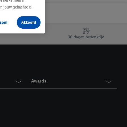
te herkennen in
an jouw gehashte e-
aan jou zijn
ssen
Akkoord
r producten waarin je
 winkel te plaatsen
30 dagen bedenktijd
innen verschillende
 van jouw gehashte e-
an jou kunnen worden
erking.
Awards
en vergelijkbare
en. Meer informatie,
t moment in te
r
voor meer informatie