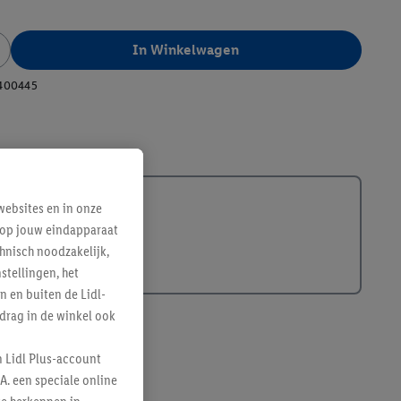
In Winkelwagen
400445
ebsites en in onze
e op jouw eindapparaat
hnisch noodzakelijk,
tellingen, het
n en buiten de Lidl-
drag in de winkel ook
n Lidl Plus-account
A. een speciale online