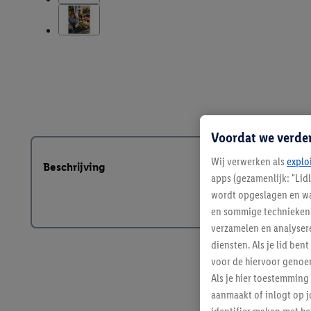
Voordat we verde
Wij verwerken als
explo
Beschrijving
apps (gezamenlijk: "Lid
wordt opgeslagen en wa
en sommige technieken 
verzamelen en analysere
diensten. Als je lid b
voor de hiervoor genoe
Als je hier toestemming
aanmaakt of inlogt op j