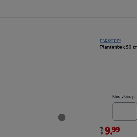
PARKSIDE®
Plantenbak 50 c
Kleur:
Kies je
9.99
vanaf