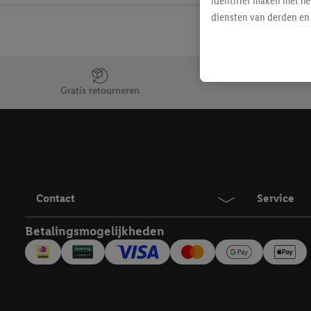
identifier maken met he
diensten van derden en 
mailadres ook worden sa
toegewezen.
Als je hiervoor toeste
Jouw voordelen bij ons als Lidl webshop klant
eerder interesse hebt g
Gratis retourneren
maar het niet te kopen)
Lidl-diensten worden we
mailadres en met eventu
toegewezen.
Onder "Aanpassen" kun 
verwerkingsdoeleinden j
Contact
Service
Door te klikken op "Weig
technieken worden gebr
Betalingsmogelijkheden
Door op "Akkoord" te kl
inclusief over de opsl
trekken, vind je in onze
over de cookies die wij 