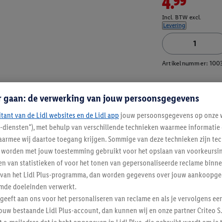
4.99
Incl. BTW excl.
Levering
Artikelnummer:
100
r gaan: de verwerking van jouw persoonsgegevens
itant van de Lidl websites en de Lidl app
jouw persoonsgegevens op onze w
l-diensten"), met behulp van verschillende technieken waarmee informati
armee wij daartoe toegang krijgen. Sommige van deze technieken zijn tec
worden met jouw toestemming gebruikt voor het opslaan van voorkeursins
n van statistieken of voor het tonen van gepersonaliseerde reclame binne
ent van het Lidl Plus-programma, dan worden gegevens over jouw aankoopge
mde doeleinden verwerkt.
 geeft aan ons voor het personaliseren van reclame en als je vervolgens ee
ouw bestaande Lidl Plus-account, dan kunnen wij en onze partner Criteo S.