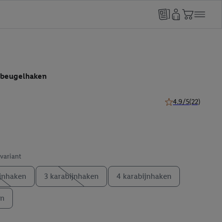
f beugelhaken
4.9/5
(22)
4.9 van 5 sterren (
 variant
ijnhaken
3 karabijnhaken
4 karabijnhaken
en