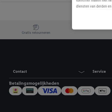
identifier maken met he
diensten van derden en 
mailadres ook worden sa
toegewezen.
Als je hiervoor toeste
Jouw voordelen bij ons als Lidl webshop klant
eerder interesse hebt g
Gratis retourneren
maar het niet te kopen)
Lidl-diensten worden we
mailadres en met eventu
toegewezen.
Onder "Aanpassen" kun 
verwerkingsdoeleinden j
Contact
Service
Door te klikken op "Weig
technieken worden gebr
Betalingsmogelijkheden
Door op "Akkoord" te kl
inclusief over de opsl
trekken, vind je in onze
over de cookies die wij 