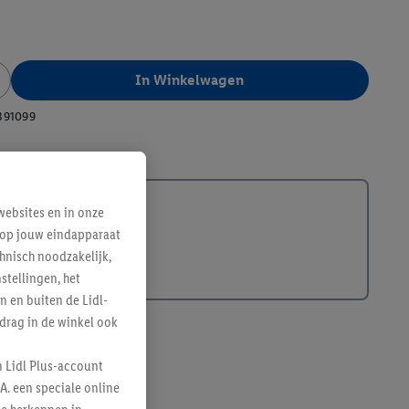
In Winkelwagen
391099
ebsites en in onze
e op jouw eindapparaat
hnisch noodzakelijk,
tellingen, het
n en buiten de Lidl-
drag in de winkel ook
n Lidl Plus-account
A. een speciale online