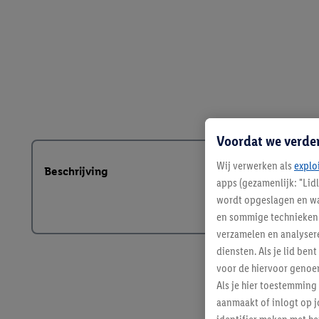
Voordat we verde
Wij verwerken als
explo
Beschrijving
apps (gezamenlijk: "Lid
wordt opgeslagen en wa
en sommige technieken 
verzamelen en analysere
diensten. Als je lid b
voor de hiervoor genoe
Als je hier toestemming
aanmaakt of inlogt op j