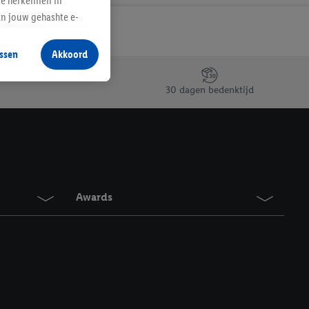
te herkennen in
an jouw gehashte e-
aan jou zijn
ssen
Akkoord
r producten waarin je
 winkel te plaatsen
30 dagen bedenktijd
innen verschillende
 van jouw gehashte e-
an jou kunnen worden
erking.
Awards
en vergelijkbare
en. Meer informatie,
t moment in te
r
voor meer informatie