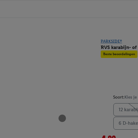
PARKSIDE®
RVS karabijn- o
Beste beoordelingen
Soort:
Kies je
12 karab
6 D-hak