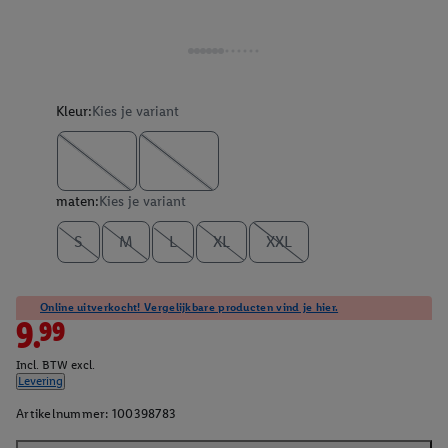
Kleur:
Kies je variant
maten:
Kies je variant
S
M
L
XL
XXL
Online uitverkocht! Vergelijkbare producten vind je hier.
9.99
Incl. BTW excl.
Levering
Artikelnummer:
100398783