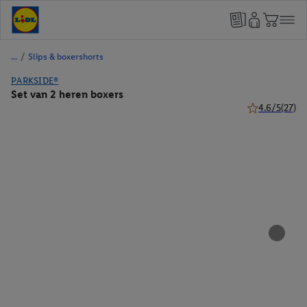
/
Slips & boxershorts
PARKSIDE®
Set van 2 heren boxers
4.6/5
(27)
4.6 van 5 ster