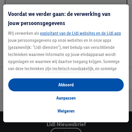
Beschrijving
Voordat we verder gaan: de verwerking van
jouw persoonsgegevens
Wij verwerken als
exploitant van de Lidl websites en de Lidl app
jouw persoonsgegevens op onze websites en in onze apps
(gezamenlijk: "Lidl-diensten"), met behulp van verschillende
technieken waarmee informatie op jouw eindapparaat wordt
opgeslagen en waarmee wij daartoe toegang krijgen. Sommige
van deze technieken zijn technisch noodzakelijk, en sommige
technieken worden met jouw toestemming gebruikt voor het
Lidl Nieuwsbrief
opslaan van voorkeursinstellingen, het verzamelen en
Akkoord
analyseren van statistieken of voor het tonen van
Jouw voordelen bij ons als Lidl webshop klant
gepersonaliseerde reclame binnen en buiten de Lidl-diensten.
Aanpassen
Gratis retourneren
Veilig winkelen
30 dagen bedenktijd
Als je lid bent van het Lidl Plus-programma, dan worden
gegevens over jouw aankoopgedrag in de winkel ook voor de
Weigeren
hiervoor genoemde doeleinden verwerkt.
Lidl Nieuwsbrief
Als je hier toestemming geeft aan ons voor het personaliseren