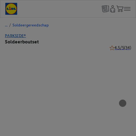
/
Soldeergereedschap
PARKSIDE®
Soldeerboutset
4.5/5
(34)
4.5 van 5 ster