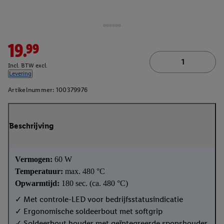
19.99
Incl. BTW excl.
Levering
Artikelnummer:
100379976
Beschrijving
Vermogen:
60 W
Temperatuur:
max. 480 °C
Opwarmtijd:
180 sec. (ca. 480 °C)
✓ Met controle-LED voor bedrijfsstatusindicatie
✓ Ergonomische soldeerbout met softgrip
✓ Soldeerbout houder met geïntegreerde sponshouder