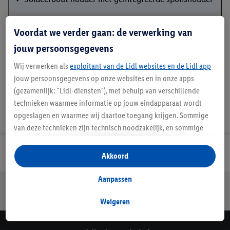
Voordat we verder gaan: de verwerking van
Handleidingen en downloads
jouw persoonsgegevens
Wij verwerken als
exploitant van de Lidl websites en de Lidl app
jouw persoonsgegevens op onze websites en in onze apps
(gezamenlijk: "Lidl-diensten"), met behulp van verschillende
technieken waarmee informatie op jouw eindapparaat wordt
opgeslagen en waarmee wij daartoe toegang krijgen. Sommige
van deze technieken zijn technisch noodzakelijk, en sommige
technieken worden met jouw toestemming gebruikt voor het
opslaan van voorkeursinstellingen, het verzamelen en
Lidl Nieuwsbrief
Akkoord
analyseren van statistieken of voor het tonen van
gepersonaliseerde reclame binnen en buiten de Lidl-diensten.
Aanpassen
Jouw voordelen bij ons als Lidl webshop klant
Als je lid bent van het Lidl Plus-programma, dan worden
Gratis retourneren
Veilig winkelen
30 dagen bedenktijd
gegevens over jouw aankoopgedrag in de winkel ook voor de
Weigeren
hiervoor genoemde doeleinden verwerkt.
Als je hier toestemming geeft aan ons voor het personaliseren