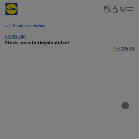
/
Handgereedschap
PARKSIDE®
Steek- en ratelringsleutelset
4.7/5
(52)
4.7 van 5 ster