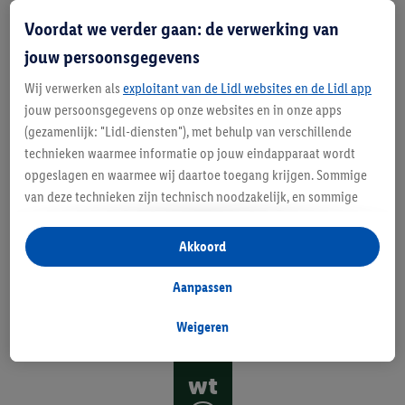
Voordat we verder gaan: de verwerking van
H
jouw persoonsgegevens
o
Wij verwerken als
exploitant van de Lidl websites en de Lidl app
jouw persoonsgegevens op onze websites en in onze apps
u
(gezamenlijk: "Lidl-diensten"), met behulp van verschillende
dt
technieken waarmee informatie op jouw eindapparaat wordt
opgeslagen en waarmee wij daartoe toegang krijgen. Sommige
w
van deze technieken zijn technisch noodzakelijk, en sommige
at
technieken worden met jouw toestemming gebruikt voor het
opslaan van voorkeursinstellingen, het verzamelen en
Akkoord
jij
analyseren van statistieken of voor het tonen van
b
gepersonaliseerde reclame binnen en buiten de Lidl-diensten.
Aanpassen
Als je lid bent van het Lidl Plus-programma, dan worden
o
gegevens over jouw aankoopgedrag in de winkel ook voor de
Weigeren
u
hiervoor genoemde doeleinden verwerkt.
Als je hier toestemming geeft aan ons voor het personaliseren
wt
van reclame en als je vervolgens een Lidl Plus-account