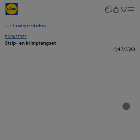
/
Handgereedschap
PARKSIDE®
Strip- en krimptangset
4.7/5
(30)
4.7 van 5 ster