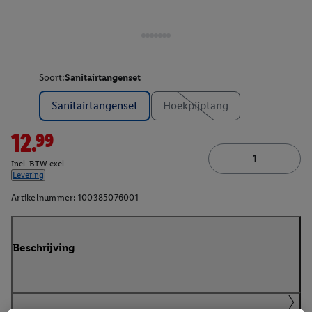
Soort:
Sanitairtangenset
Sanitairtangenset
Hoekpijptang
12.99
Incl. BTW excl.
Levering
Artikelnummer:
100385076001
Beschrijving