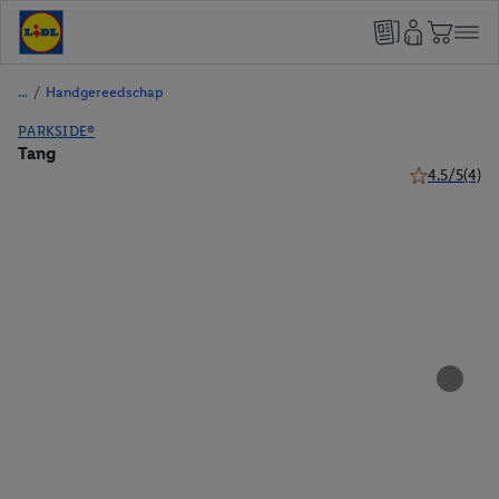
/
Handgereedschap
PARKSIDE®
Tang
4.5/5
(4)
4.5 van 5 ste