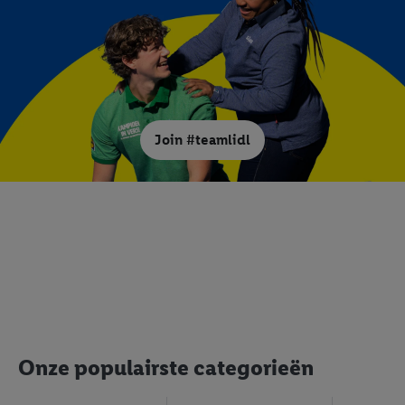
Door op "Akkoord" te klikken, stem je in met alle verwerkingen
voor alle bovengenoemde doeleinden. Meer informatie,
inclusief over de opslagperiode van de gegevens en je recht om
jouw toestemming op elk gewenst moment in te trekken, vind je
in onze
privacyverklaring
.
Je vindt de impressum voor de Lidl
website hier.
Klik
hier
voor meer informatie over de cookies die
wij inzetten.
Join #teamlidl
Onze populairste categorieën