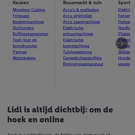
Keuken
Bouwmarkt & tuin
Sport
Monsieur Cuisine
Accu's & snelladers
Elektrisc
Friteuses
Accu slijptollen
fietsen
Keukenmachines
Accu zaagmachines
Fietsacce
Stofzuigers
Elektrische
Hardloop
Koffiezetapparaten
schuurmachines
Pilates 
Tosti ijzer en
Elektrische
Zwemba
broodrooster
boormachines
Duiken
Pannen
Tuinbewatering
Skikledi
Waterkokers
Gereedschapskoffers
Honden
Reinigingsapparatuur
speelgoe
Lidl is altijd dichtbij: om de
hoek en online
Zoek je aanbiedingen, de folder van deze week of