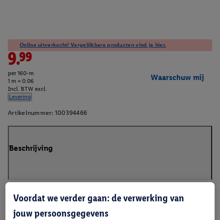
Online uitverkocht! Vergelijkbare producten vind je hier.
9.99
per 160-m
Waarschuw mij
1 m = 0.06
Incl. BTW excl.
Levering
Artikelnummer:
100394466
Beschrijving
Voordat we verder gaan: de verwerking van
jouw persoonsgegevens