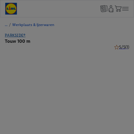
/
Werkplaats & ijzerwaren
PARKSIDE®
Touw 100 m
5/5
(1)
5 van 5 ste