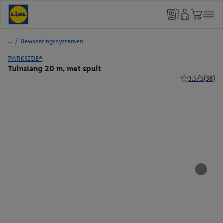
/
Bewateringssystemen
PARKSIDE®
Tuinslang 20 m, met spuit
3.5/5
(38)
3.5 van 5 ster