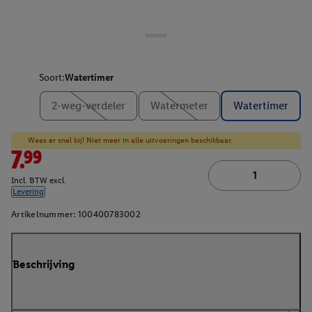
Soort:
Watertimer
2-weg-verdeler
Watermeter
Watertimer
Wees er snel bij! Niet meer in alle uitvoeringen beschikbaar.
7.99
Incl. BTW excl.
Levering
Artikelnummer:
100400783002
Beschrijving