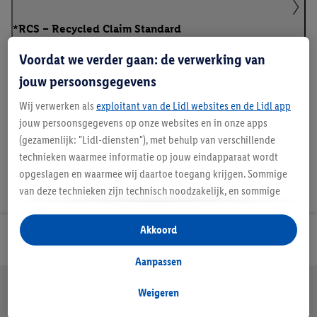
*RCS – Recycled Claim Standard
Voordat we verder gaan: de verwerking van
jouw persoonsgegevens
Handleidingen en downloads
Wij verwerken als
exploitant van de Lidl websites en de Lidl app
jouw persoonsgegevens op onze websites en in onze apps
(gezamenlijk: "Lidl-diensten"), met behulp van verschillende
technieken waarmee informatie op jouw eindapparaat wordt
opgeslagen en waarmee wij daartoe toegang krijgen. Sommige
van deze technieken zijn technisch noodzakelijk, en sommige
technieken worden met jouw toestemming gebruikt voor het
opslaan van voorkeursinstellingen, het verzamelen en
Akkoord
Lidl Nieuwsbrief
analyseren van statistieken of voor het tonen van
gepersonaliseerde reclame binnen en buiten de Lidl-diensten.
Aanpassen
Als je lid bent van het Lidl Plus-programma, dan worden
Jouw voordelen bij ons als Lidl webshop klant
gegevens over jouw aankoopgedrag in de winkel ook voor de
Weigeren
Gratis retourneren
Veilig winkelen
30 dagen bedenktijd
hiervoor genoemde doeleinden verwerkt.