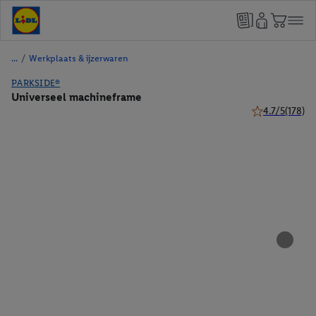
/
Werkplaats & ijzerwaren
PARKSIDE®
Universeel machineframe
4.7/5
(178)
4.7 van 5 sterr