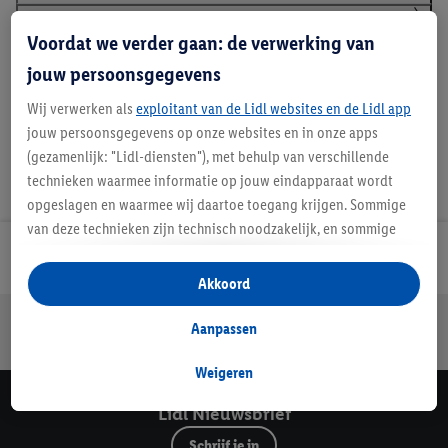
Voordat we verder gaan: de verwerking van
Handleidingen en downloads
jouw persoonsgegevens
Wij verwerken als
exploitant van de Lidl websites en de Lidl app
jouw persoonsgegevens op onze websites en in onze apps
(gezamenlijk: "Lidl-diensten"), met behulp van verschillende
technieken waarmee informatie op jouw eindapparaat wordt
opgeslagen en waarmee wij daartoe toegang krijgen. Sommige
van deze technieken zijn technisch noodzakelijk, en sommige
technieken worden met jouw toestemming gebruikt voor het
Lidl Nieuwsbrief
opslaan van voorkeursinstellingen, het verzamelen en
Akkoord
analyseren van statistieken of voor het tonen van
Jouw voordelen bij ons als Lidl webshop klant
gepersonaliseerde reclame binnen en buiten de Lidl-diensten.
Aanpassen
Gratis retourneren
Veilig winkelen
30 dagen bedenktijd
Als je lid bent van het Lidl Plus-programma, dan worden
gegevens over jouw aankoopgedrag in de winkel ook voor de
Weigeren
hiervoor genoemde doeleinden verwerkt.
Lidl Nieuwsbrief
Als je hier toestemming geeft aan ons voor het personaliseren
van reclame en als je vervolgens een Lidl Plus-account
Schrijf je in