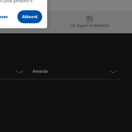
an jouw gehashte e-
aan jou zijn
ssen
Akkoord
r producten waarin je
30 dagen bedenktijd
 winkel te plaatsen
innen verschillende
 van jouw gehashte e-
an jou kunnen worden
Awards
erking.
en vergelijkbare
en. Meer informatie,
t moment in te
r
voor meer informatie