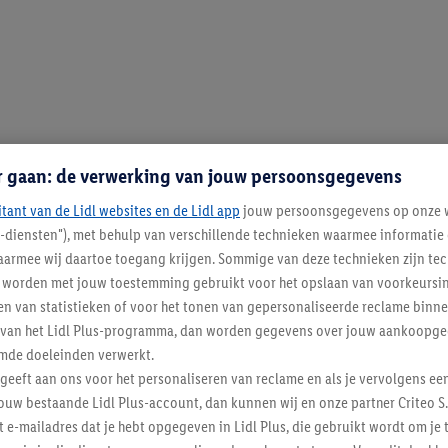
r gaan: de verwerking van jouw persoonsgegevens
itant van de Lidl websites en de Lidl app
jouw persoonsgegevens op onze w
l-diensten"), met behulp van verschillende technieken waarmee informati
armee wij daartoe toegang krijgen. Sommige van deze technieken zijn tec
worden met jouw toestemming gebruikt voor het opslaan van voorkeursins
n van statistieken of voor het tonen van gepersonaliseerde reclame binne
ent van het Lidl Plus-programma, dan worden gegevens over jouw aankoopge
mde doeleinden verwerkt.
 geeft aan ons voor het personaliseren van reclame en als je vervolgens ee
ouw bestaande Lidl Plus-account, dan kunnen wij en onze partner Criteo S.
t e-mailadres dat je hebt opgegeven in Lidl Plus, die gebruikt wordt om je 