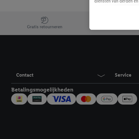
diensten van derden en 
mailadres ook worden sa
toegewezen.
Jouw voordelen bij ons als Lidl webshop klant
Als je hiervoor toeste
Gratis retourneren
eerder interesse hebt g
maar het niet te kopen)
Lidl-diensten worden we
mailadres en met eventu
toegewezen.
Onder "Aanpassen" kun 
Contact
Service
verwerkingsdoeleinden j
Door te klikken op "Weig
Betalingsmogelijkheden
technieken worden gebr
Door op "Akkoord" te kl
inclusief over de opsl
trekken, vind je in onze
over de cookies die wij 