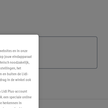
ebsites en in onze
e op jouw eindapparaat
hnisch noodzakelijk,
tellingen, het
n en buiten de Lidl-
drag in de winkel ook
n Lidl Plus-account
A. een speciale online
te herkennen in