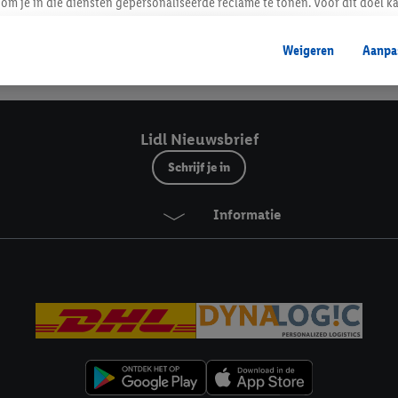
Lidl Nieuwsbrief
om je in die diensten gepersonaliseerde reclame te tonen. Voor dit doel k
mengevoegd met andere identifiers of met identifiers die door Criteo S.A. 
Weigeren
Aanpa
mming geeft, dan kunnen retargeting advertenties worden weergegeven voo
Veilig winkelen
etoond (bijvoorbeeld door het product in een winkelmandje van een online
. De retargeting advertenties kunnen op verschillende eindapparaten en b
ergegeven, als verschillende eindapparaten en Lidl-diensten, met behulp
Lidl Nieuwsbrief
ele andere identifiers of met identifiers waarover Criteo S.A. beschikt, a
Schrijf je in
je aangeven met welke cookies en vergelijkbare technieken en met welke
Informatie
e instemt. Verder kan je er meer informatie vinden over de gegevensverw
eren", kies je voor de optie dat er enkel technisch noodzakelijke cookies 
uikt.
ikken, stem je in met alle verwerkingen voor alle bovengenoemde doeleind
agperiode van de gegevens en je recht om jouw toestemming op elk gewens
privacyverklaring
.
Je vindt de impressum voor de Lidl website hier.
Klik
hie
inzetten.