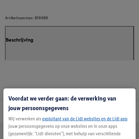
Artikelnummer:
819089
Beschrijving
Voordat we verder gaan: de verwerking van
jouw persoonsgegevens
Lidl Nieuwsbrief
Wij verwerken als
exploitant van de Lidl websites en de Lidl app
jouw persoonsgegevens op onze websites en in onze apps
Jouw voordelen bij ons als Lidl webshop klant
(gezamenlijk: "Lidl-diensten"), met behulp van verschillende
Gratis retourneren
Veilig winkelen
30 dagen bedenktijd