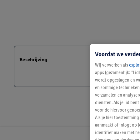
Voordat we verde
Beschrijving
Wij verwerken als
explo
apps (gezamenlijk: "Lid
wordt opgeslagen en wa
en sommige technieken 
verzamelen en analysere
diensten. Als je lid b
voor de hiervoor genoe
Als je hier toestemming
aanmaakt of inlogt op j
identifier maken met he
diensten van derden en 