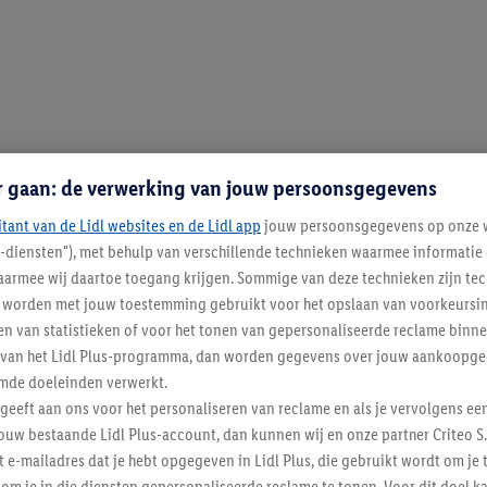
r gaan: de verwerking van jouw persoonsgegevens
itant van de Lidl websites en de Lidl app
jouw persoonsgegevens op onze w
l-diensten"), met behulp van verschillende technieken waarmee informati
armee wij daartoe toegang krijgen. Sommige van deze technieken zijn tec
worden met jouw toestemming gebruikt voor het opslaan van voorkeursins
n van statistieken of voor het tonen van gepersonaliseerde reclame binne
ent van het Lidl Plus-programma, dan worden gegevens over jouw aankoopge
mde doeleinden verwerkt.
 geeft aan ons voor het personaliseren van reclame en als je vervolgens ee
ouw bestaande Lidl Plus-account, dan kunnen wij en onze partner Criteo S.
t e-mailadres dat je hebt opgegeven in Lidl Plus, die gebruikt wordt om je 
Lidl Nieuwsbrief
om je in die diensten gepersonaliseerde reclame te tonen. Voor dit doel k