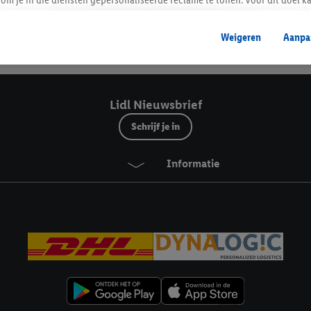
mengevoegd met andere identifiers of met identifiers die door Criteo S.A. 
Weigeren
Aanpa
mming geeft, dan kunnen retargeting advertenties worden weergegeven voo
Veilig winkelen
etoond (bijvoorbeeld door het product in een winkelmandje van een online
. De retargeting advertenties kunnen op verschillende eindapparaten en b
ergegeven, als verschillende eindapparaten en Lidl-diensten, met behulp
Lidl Nieuwsbrief
ele andere identifiers of met identifiers waarover Criteo S.A. beschikt, a
Schrijf je in
je aangeven met welke cookies en vergelijkbare technieken en met welke
Informatie
e instemt. Verder kan je er meer informatie vinden over de gegevensverw
eren", kies je voor de optie dat er enkel technisch noodzakelijke cookies 
uikt.
ikken, stem je in met alle verwerkingen voor alle bovengenoemde doeleind
agperiode van de gegevens en je recht om jouw toestemming op elk gewens
privacyverklaring
.
Je vindt de impressum voor de Lidl website hier.
Klik
hie
inzetten.