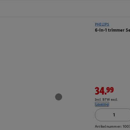
PHILIPS
6-in-1 trimmer S
34.99
Incl. BTW excl.
Levering
Artikelnummer:
100