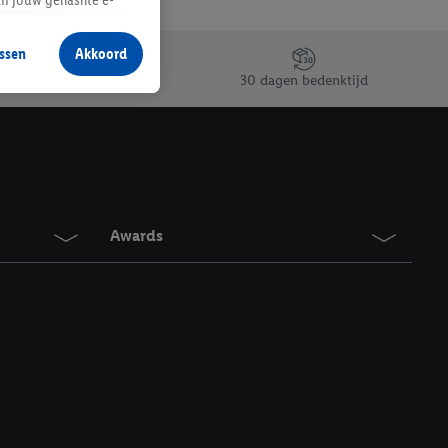
aan jou zijn
ssen
Akkoord
r producten waarin je
30 dagen bedenktijd
 winkel te plaatsen
innen verschillende
 van jouw gehashte e-
an jou kunnen worden
Awards
erking.
en vergelijkbare
en. Meer informatie,
t moment in te
r
voor meer informatie