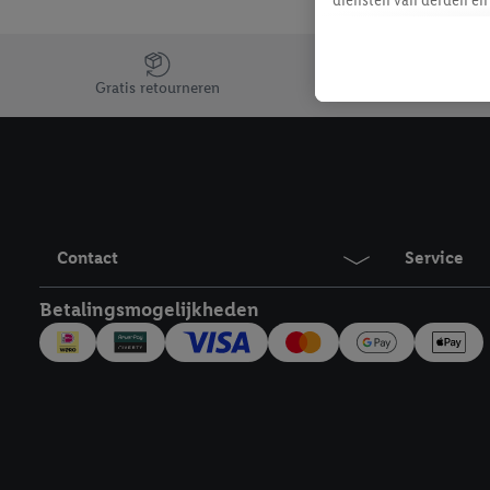
mailadres ook worden sa
toegewezen.
Jouw voordelen bij ons als Lidl webshop klant
Als je hiervoor toeste
Gratis retourneren
eerder interesse hebt g
maar het niet te kopen)
Lidl-diensten worden we
mailadres en met eventu
toegewezen.
Onder "Aanpassen" kun 
Contact
Service
verwerkingsdoeleinden j
Door te klikken op "Weig
Betalingsmogelijkheden
technieken worden gebr
Door op "Akkoord" te kl
inclusief over de opsl
trekken, vind je in onze
over de cookies die wij 