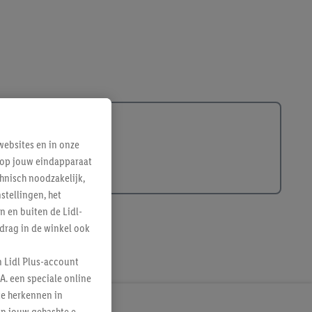
ebsites en in onze
e op jouw eindapparaat
hnisch noodzakelijk,
tellingen, het
n en buiten de Lidl-
drag in de winkel ook
n Lidl Plus-account
A. een speciale online
te herkennen in
an jouw gehashte e-