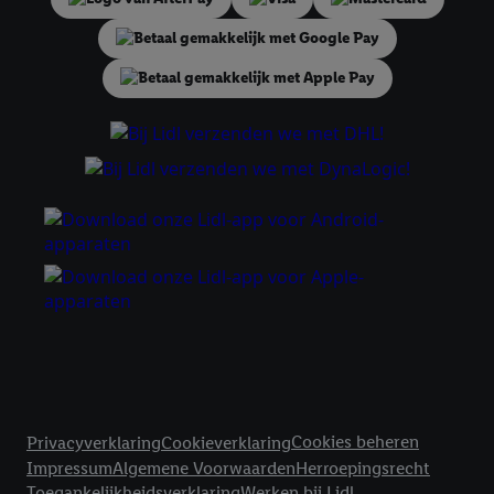
tonen. Voor dit doel kan jouw gehashte e-mailadres ook worden
samengevoegd met andere identifiers of met identifiers die
door Criteo S.A. aan jou zijn toegewezen.
Als je hiervoor toestemming geeft, dan kunnen retargeting
advertenties worden weergegeven voor producten waarin je
eerder interesse hebt getoond (bijvoorbeeld door het product
in een winkelmandje van een online winkel te plaatsen maar het
niet te kopen). De retargeting advertenties kunnen op
verschillende eindapparaten en binnen verschillende Lidl-
diensten worden weergegeven, als verschillende eindapparaten
en Lidl-diensten, met behulp van jouw gehashte e-mailadres en
met eventuele andere identifiers of met identifiers waarover
Criteo S.A. beschikt, aan jou kunnen worden toegewezen.
Onder "Aanpassen" kun je aangeven met welke cookies en
vergelijkbare technieken en met welke verwerkingsdoeleinden
je instemt. Verder kan je er meer informatie vinden over de
Juridische koppelingen
gegevensverwerking.
Cookies beheren
Privacyverklaring
Cookieverklaring
Door te klikken op "Weigeren", kies je voor de optie dat er enkel
Impressum
Algemene Voorwaarden
Herroepingsrecht
technisch noodzakelijke cookies en vergelijkbare technieken
Toegankelijkheidsverklaring
Werken bij Lidl