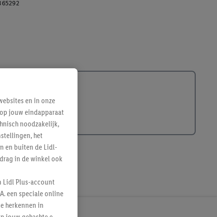
365292
ebsites en in onze
e op jouw eindapparaat
hnisch noodzakelijk,
tellingen, het
n en buiten de Lidl-
drag in de winkel ook
n Lidl Plus-account
A. een speciale online
te herkennen in
an jouw gehashte e-