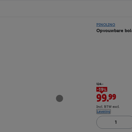
PINOLINO
Opvouwbare bol
124.-
-19%
99.99
Incl. BTW excl.
Levering