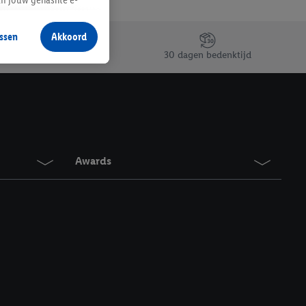
aan jou zijn
ssen
Akkoord
r producten waarin je
30 dagen bedenktijd
 winkel te plaatsen
innen verschillende
 van jouw gehashte e-
an jou kunnen worden
Awards
erking.
en vergelijkbare
en. Meer informatie,
t moment in te
r
voor meer informatie