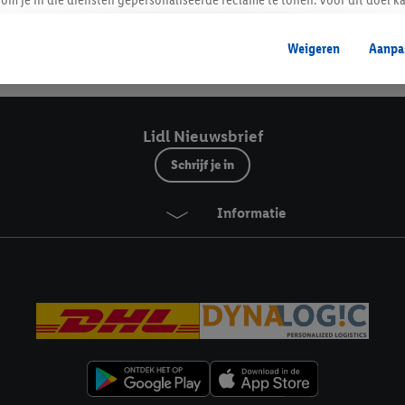
mengevoegd met andere identifiers of met identifiers die door Criteo S.A. 
Weigeren
Aanpa
mming geeft, dan kunnen retargeting advertenties worden weergegeven voo
Veilig winkelen
etoond (bijvoorbeeld door het product in een winkelmandje van een online
. De retargeting advertenties kunnen op verschillende eindapparaten en b
ergegeven, als verschillende eindapparaten en Lidl-diensten, met behulp
Lidl Nieuwsbrief
ele andere identifiers of met identifiers waarover Criteo S.A. beschikt, a
Schrijf je in
je aangeven met welke cookies en vergelijkbare technieken en met welke
Informatie
e instemt. Verder kan je er meer informatie vinden over de gegevensverw
eren", kies je voor de optie dat er enkel technisch noodzakelijke cookies 
uikt.
ikken, stem je in met alle verwerkingen voor alle bovengenoemde doeleind
agperiode van de gegevens en je recht om jouw toestemming op elk gewens
privacyverklaring
.
Je vindt de impressum voor de Lidl website hier.
Klik
hie
inzetten.