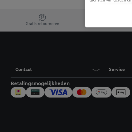
mailadres ook worden sa
toegewezen.
Jouw voordelen bij ons als Lidl webshop klant
Als je hiervoor toeste
Gratis retourneren
eerder interesse hebt g
maar het niet te kopen)
Lidl-diensten worden we
mailadres en met eventu
toegewezen.
Onder "Aanpassen" kun 
Contact
Service
verwerkingsdoeleinden j
Door te klikken op "Weig
Betalingsmogelijkheden
technieken worden gebr
Door op "Akkoord" te kl
inclusief over de opsl
trekken, vind je in onze
over de cookies die wij 