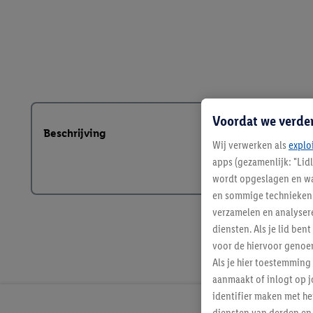
Voordat we verde
Beschrijving
Wij verwerken als
explo
apps (gezamenlijk: "Lid
wordt opgeslagen en wa
en sommige technieken 
verzamelen en analysere
diensten. Als je lid b
voor de hiervoor genoe
Als je hier toestemming
aanmaakt of inlogt op j
identifier maken met he
diensten van derden en 