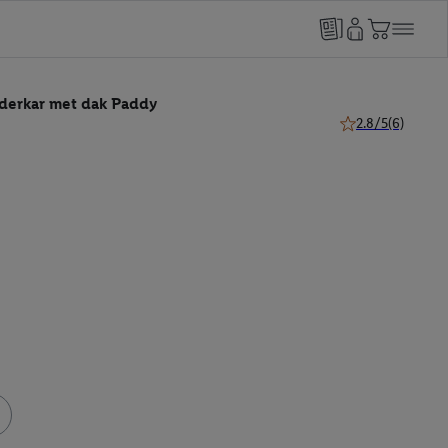
derkar met dak Paddy
2.8/5
(6)
2.8 van 5 sterren 