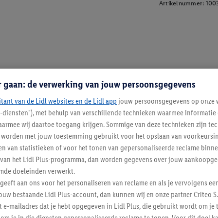
Artikelnummer:
100
r gaan: de verwerking van jouw persoonsgegevens
itant van de Lidl websites en de Lidl app
jouw persoonsgegevens op onze w
l-diensten"), met behulp van verschillende technieken waarmee informati
armee wij daartoe toegang krijgen. Sommige van deze technieken zijn tec
worden met jouw toestemming gebruikt voor het opslaan van voorkeursins
n van statistieken of voor het tonen van gepersonaliseerde reclame binne
ent van het Lidl Plus-programma, dan worden gegevens over jouw aankoopge
mde doeleinden verwerkt.
 geeft aan ons voor het personaliseren van reclame en als je vervolgens ee
ouw bestaande Lidl Plus-account, dan kunnen wij en onze partner Criteo S.
t e-mailadres dat je hebt opgegeven in Lidl Plus, die gebruikt wordt om je 
Lidl Nieuwsbrief
om je in die diensten gepersonaliseerde reclame te tonen. Voor dit doel k