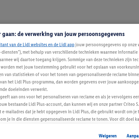
r gaan: de verwerking van jouw persoonsgegevens
itant van de Lidl websites en de Lidl app
jouw persoonsgegevens op onze w
l-diensten"), met behulp van verschillende technieken waarmee informati
armee wij daartoe toegang krijgen. Sommige van deze technieken zijn tec
worden met jouw toestemming gebruikt voor het opslaan van voorkeursins
n van statistieken of voor het tonen van gepersonaliseerde reclame binne
ent van het Lidl Plus-programma, dan worden gegevens over jouw aankoopge
mde doeleinden verwerkt.
 geeft aan ons voor het personaliseren van reclame en als je vervolgens ee
Lidl Nieuwsbrief
ouw bestaande Lidl Plus-account, dan kunnen wij en onze partner Criteo S.
t e-mailadres dat je hebt opgegeven in Lidl Plus, die gebruikt wordt om je 
om je in die diensten gepersonaliseerde reclame te tonen. Voor dit doel k
Veilig winkelen
mengevoegd met andere identifiers of met identifiers die door Criteo S.A. 
Weigeren
Aanpa