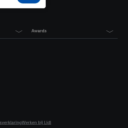
r producten waarin je
 winkel te plaatsen
innen verschillende
 van jouw gehashte e-
an jou kunnen worden
Awards
erking.
en vergelijkbare
en. Meer informatie,
t moment in te
r
voor meer informatie
sverklaring
Werken bij Lidl