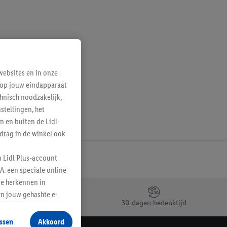
ebsites en in onze
e op jouw eindapparaat
hnisch noodzakelijk,
tellingen, het
n en buiten de Lidl-
drag in de winkel ook
n Lidl Plus-account
A. een speciale online
te herkennen in
an jouw gehashte e-
30 dagen bedenktijd
aan jou zijn
ssen
Akkoord