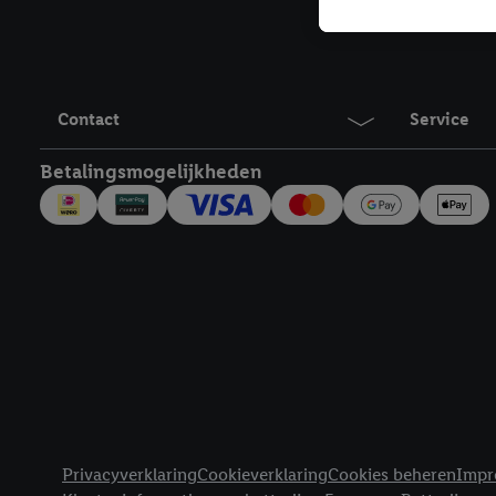
Als je hiervoor toeste
eerder interesse hebt g
maar het niet te kopen)
Lidl-diensten worden we
mailadres en met eventu
Contact
Service
toegewezen.
Onder "Aanpassen" kun 
Betalingsmogelijkheden
verwerkingsdoeleinden j
Door te klikken op "Weig
technieken worden gebr
Door op "Akkoord" te kl
inclusief over de opsl
trekken, vind je in onze
over de cookies die wij 
Juridische koppelingen
Privacyverklaring
Cookieverklaring
Cookies beheren
Impr