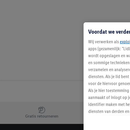
Voordat we verde
Wij verwerken als
explo
apps (gezamenlijk: "Lid
wordt opgeslagen en wa
en sommige technieken 
verzamelen en analysere
diensten. Als je lid b
voor de hiervoor genoe
Als je hier toestemming
aanmaakt of inlogt op j
identifier maken met he
Jouw voordelen bij ons als Lidl webshop klant
diensten van derden en 
Gratis retourneren
mailadres ook worden sa
toegewezen.