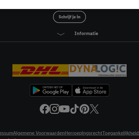
mming geeft, dan kunnen retargeting advertenties worden weergegeven voo
Lidl Nieuwsbrief
etoond (bijvoorbeeld door het product in een winkelmandje van een online
. De retargeting advertenties kunnen op verschillende eindapparaten en b
Schrijf je in
ergegeven, als verschillende eindapparaten en Lidl-diensten, met behulp
ele andere identifiers of met identifiers waarover Criteo S.A. beschikt, a
Informatie
je aangeven met welke cookies en vergelijkbare technieken en met welke
e instemt. Verder kan je er meer informatie vinden over de gegevensverw
eren", kies je voor de optie dat er enkel technisch noodzakelijke cookies 
uikt.
ikken, stem je in met alle verwerkingen voor alle bovengenoemde doeleind
agperiode van de gegevens en je recht om jouw toestemming op elk gewens
privacyverklaring
.
Je vindt de impressum voor de Lidl website hier.
Klik
hie
inzetten.
essum
Algemene Voorwaarden
Herroepingsrecht
Toegankelijkheid