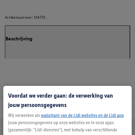
Artikelnummer:
134772
Beschrijving
Voordat we verder gaan: de verwerking van
jouw persoonsgegevens
Lidl Nieuwsbrief
Wij verwerken als
exploitant van de Lidl websites en de Lidl app
jouw persoonsgegevens op onze websites en in onze apps
Jouw voordelen bij ons als Lidl webshop klant
(gezamenlijk: "Lidl-diensten"), met behulp van verschillende
Gratis retourneren
Veilig winkelen
30 dagen bedenktijd