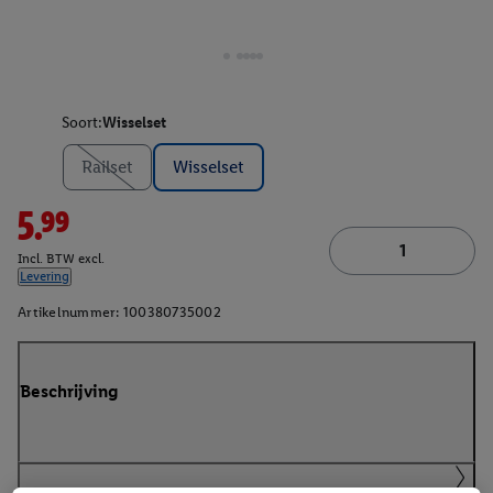
Soort:
Wisselset
Railset
Wisselset
5.99
Incl. BTW excl.
Levering
Artikelnummer:
100380735002
Beschrijving