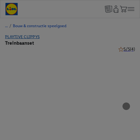
/
Bouw & constructie speelgoed
PLAYTIVE CLIPPYS
Treinbaanset
5/5
(4)
5 van 5 ste