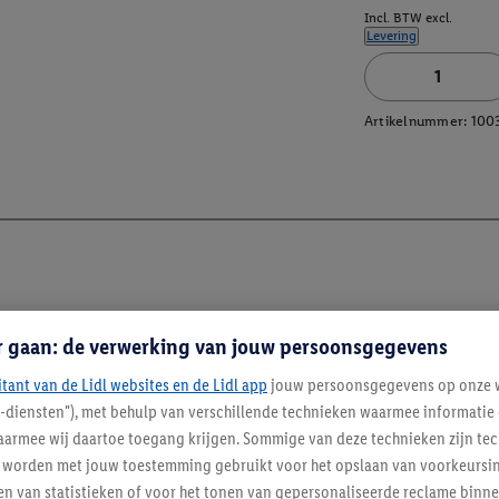
Incl. BTW excl.
Levering
Artikelnummer:
100
r gaan: de verwerking van jouw persoonsgegevens
itant van de Lidl websites en de Lidl app
jouw persoonsgegevens op onze w
l-diensten"), met behulp van verschillende technieken waarmee informati
armee wij daartoe toegang krijgen. Sommige van deze technieken zijn tec
enverordening
worden met jouw toestemming gebruikt voor het opslaan van voorkeursins
n van statistieken of voor het tonen van gepersonaliseerde reclame binne