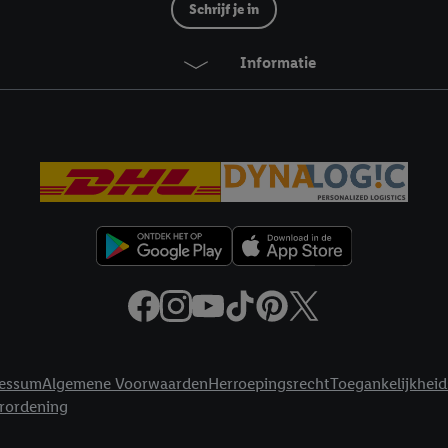
ikken, stem je in met alle verwerkingen voor alle bovengenoemde doeleind
Schrijf je in
agperiode van de gegevens en je recht om jouw toestemming op elk gewens
privacyverklaring
.
Je vindt de impressum voor de Lidl website hier.
Klik
hie
Informatie
inzetten.
essum
Algemene Voorwaarden
Herroepingsrecht
Toegankelijkheid
erordening