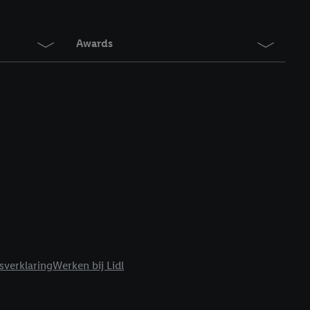
en. Meer informatie,
t moment in te
r
voor meer informatie
Awards
sverklaring
Werken bij Lidl