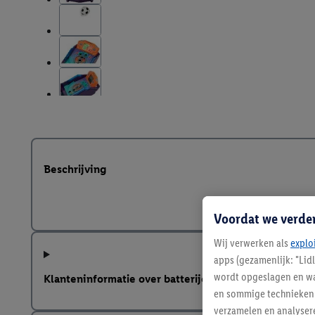
Beschrijving
Voordat we verde
Wij verwerken als
explo
apps (gezamenlijk: "Lid
wordt opgeslagen en wa
Klanteninformatie over batterijen Europese Batterij
en sommige technieken 
verzamelen en analysere