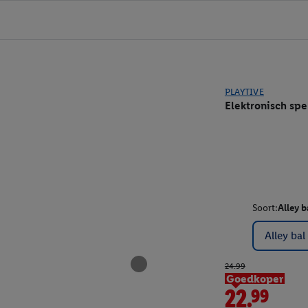
PLAYTIVE
Elektronisch spe
Soort:
Alley b
Alley bal
24.99
Goedkoper
22.99