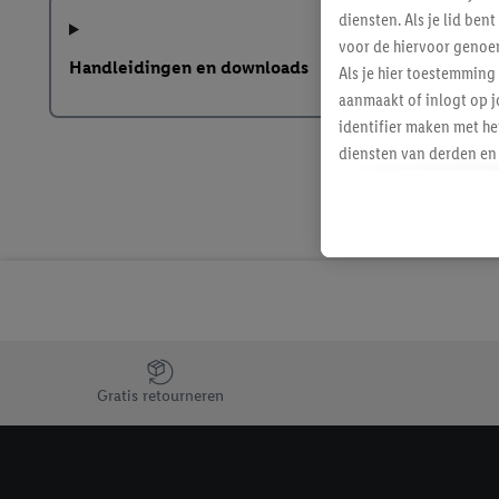
diensten. Als je lid b
voor de hiervoor genoe
Handleidingen en downloads
Als je hier toestemming
aanmaakt of inlogt op j
identifier maken met he
diensten van derden en 
mailadres ook worden sa
toegewezen.
Als je hiervoor toeste
eerder interesse hebt g
maar het niet te kopen)
Lidl-diensten worden we
mailadres en met eventu
toegewezen.
Jouw voordelen bij ons als Lidl webshop klant
Onder "Aanpassen" kun 
Gratis retourneren
verwerkingsdoeleinden j
Door te klikken op "Weig
technieken worden gebr