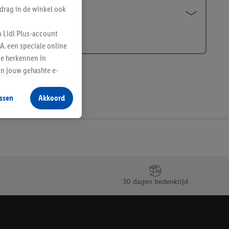
drag in de winkel ook
n Lidl Plus-account
A. een speciale online
te herkennen in
an jouw gehashte e-
aan jou zijn
ssen
Akkoord
r producten waarin je
 winkel te plaatsen
innen verschillende
 van jouw gehashte e-
an jou kunnen worden
30 dagen bedenktijd
erking.
en vergelijkbare