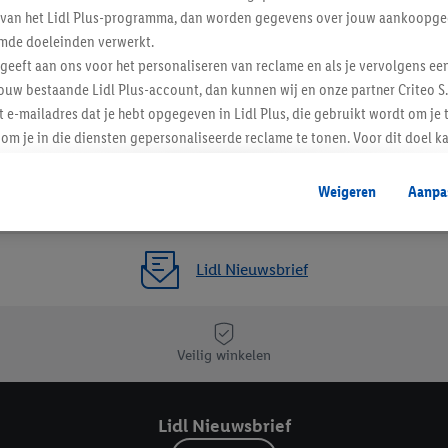
ent van het Lidl Plus-programma, dan worden gegevens over jouw aankoopge
mde doeleinden verwerkt.
 geeft aan ons voor het personaliseren van reclame en als je vervolgens ee
ouw bestaande Lidl Plus-account, dan kunnen wij en onze partner Criteo S.
t e-mailadres dat je hebt opgegeven in Lidl Plus, die gebruikt wordt om je 
om je in die diensten gepersonaliseerde reclame te tonen. Voor dit doel k
mengevoegd met andere identifiers of met identifiers die door Criteo S.A. 
Weigeren
Aanpa
mming geeft, dan kunnen retargeting advertenties worden weergegeven voo
etoond (bijvoorbeeld door het product in een winkelmandje van een online
. De retargeting advertenties kunnen op verschillende eindapparaten en b
Lidl Nieuwsbrief
ergegeven, als verschillende eindapparaten en Lidl-diensten, met behulp
ele andere identifiers of met identifiers waarover Criteo S.A. beschikt, a
je aangeven met welke cookies en vergelijkbare technieken en met welke
Veilig winkelen
e instemt. Verder kan je er meer informatie vinden over de gegevensverw
eren", kies je voor de optie dat er enkel technisch noodzakelijke cookies 
Lidl Nieuwsbrief
uikt.