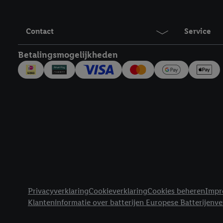
Door op "Akkoord" te kl
inclusief over de opsl
trekken, vind je in onze
Contact
Service
over de cookies die wij 
Betalingsmogelijkheden
Juridische koppelingen
Privacyverklaring
Cookieverklaring
Cookies beheren
Impr
Klanteninformatie over batterijen Europese Batterijenv