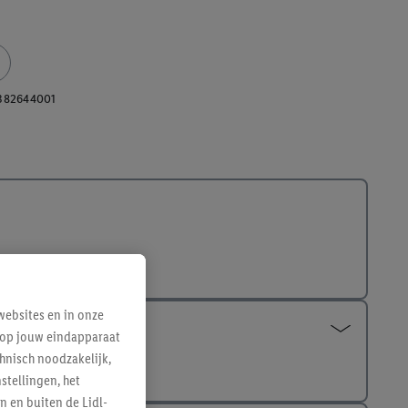
382644001
ebsites en in onze
e op jouw eindapparaat
hnisch noodzakelijk,
tellingen, het
n en buiten de Lidl-