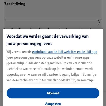
Beschrijving
Lupilu - Europa's nr. 1 merk voor houten speelgoed
Voordat we verder gaan: de verwerking van
jouw persoonsgegevens
Handleidingen en downloads
Wij verwerken als
exploitant van de Lidl websites en de Lidl app
jouw persoonsgegevens op onze websites en in onze apps
(gezamenlijk: "Lidl-diensten"), met behulp van verschillende
technieken waarmee informatie op jouw eindapparaat wordt
opgeslagen en waarmee wij daartoe toegang krijgen. Sommige
van deze technieken zijn technisch noodzakelijk, en sommige
technieken worden met jouw toestemming gebruikt voor het
opslaan van voorkeursinstellingen, het verzamelen en
Akkoord
analyseren van statistieken of voor het tonen van
Lidl Nieuwsbrief
gepersonaliseerde reclame binnen en buiten de Lidl-diensten.
Aanpassen