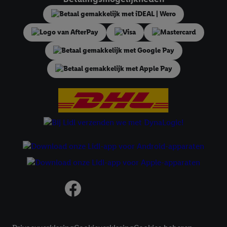
diensten worden weergegeven, als verschillende eindapparaten
en Lidl-diensten, met behulp van jouw gehashte e-mailadres en
met eventuele andere identifiers of met identifiers waarover
Criteo S.A. beschikt, aan jou kunnen worden toegewezen.
Onder "Aanpassen" kun je aangeven met welke cookies en
vergelijkbare technieken en met welke verwerkingsdoeleinden
je instemt. Verder kan je er meer informatie vinden over de
gegevensverwerking.
Door te klikken op "Weigeren", kies je voor de optie dat er enkel
technisch noodzakelijke cookies en vergelijkbare technieken
worden gebruikt.
Door op "Akkoord" te klikken, stem je in met alle verwerkingen
voor alle bovengenoemde doeleinden. Meer informatie,
inclusief over de opslagperiode van de gegevens en je recht om
jouw toestemming op elk gewenst moment in te trekken, vind je
in onze
privacyverklaring
.
Je vindt de impressum voor de Lidl
website hier.
Klik
hier
voor meer informatie over de cookies die
Juridische koppelingen
wij inzetten.