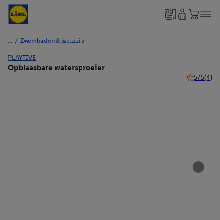
/
Zwembaden & jacuzzi's
PLAYTIVE
Opblaasbare watersproeier
5/5
(4)
5 van 5 ste