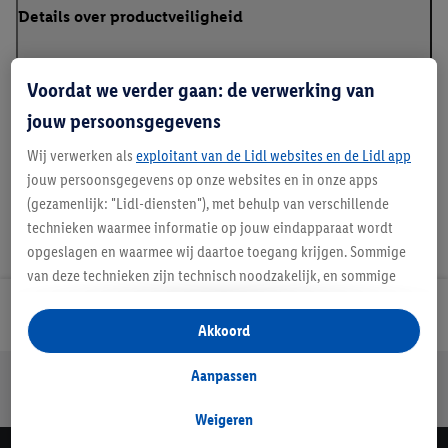
Details over productveiligheid
Voordat we verder gaan: de verwerking van
Handleidingen en downloads
jouw persoonsgegevens
Wij verwerken als
exploitant van de Lidl websites en de Lidl app
jouw persoonsgegevens op onze websites en in onze apps
(gezamenlijk: "Lidl-diensten"), met behulp van verschillende
technieken waarmee informatie op jouw eindapparaat wordt
opgeslagen en waarmee wij daartoe toegang krijgen. Sommige
van deze technieken zijn technisch noodzakelijk, en sommige
technieken worden met jouw toestemming gebruikt voor het
Lidl Nieuwsbrief
opslaan van voorkeursinstellingen, het verzamelen en
Akkoord
analyseren van statistieken of voor het tonen van
gepersonaliseerde reclame binnen en buiten de Lidl-diensten.
Aanpassen
Jouw voordelen bij ons als Lidl webshop klant
Als je lid bent van het Lidl Plus-programma, dan worden
Gratis retourneren
Veilig winkelen
30 dagen bedenktijd
gegevens over jouw aankoopgedrag in de winkel ook voor de
Weigeren
hiervoor genoemde doeleinden verwerkt.