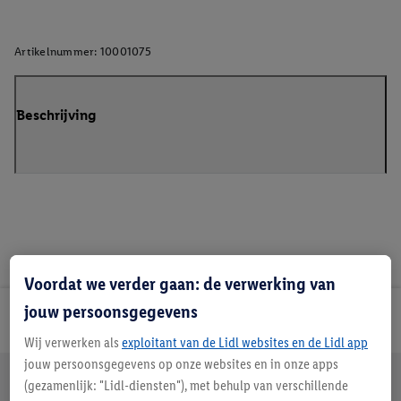
Artikelnummer:
10001075
Beschrijving
Voordat we verder gaan: de verwerking van
jouw persoonsgegevens
Lidl Nieuwsbrief
Wij verwerken als
exploitant van de Lidl websites en de Lidl app
jouw persoonsgegevens op onze websites en in onze apps
Jouw voordelen bij ons als Lidl webshop klant
(gezamenlijk: "Lidl-diensten"), met behulp van verschillende
Gratis retourneren
Veilig winkelen
30 dagen bedenktijd