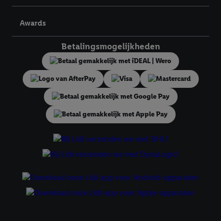
Lidl Plus, die gebruikt wordt om je te herkennen in diensten van
derden en om je in die diensten gepersonaliseerde reclame te
Awards
tonen. Voor dit doel kan jouw gehashte e-mailadres ook worden
samengevoegd met andere identifiers of met identifiers die
Betalingsmogelijkheden
door Criteo S.A. aan jou zijn toegewezen.
Als je hiervoor toestemming geeft, dan kunnen retargeting
advertenties worden weergegeven voor producten waarin je
eerder interesse hebt getoond (bijvoorbeeld door het product
in een winkelmandje van een online winkel te plaatsen maar het
niet te kopen). De retargeting advertenties kunnen op
verschillende eindapparaten en binnen verschillende Lidl-
diensten worden weergegeven, als verschillende eindapparaten
en Lidl-diensten, met behulp van jouw gehashte e-mailadres en
met eventuele andere identifiers of met identifiers waarover
Criteo S.A. beschikt, aan jou kunnen worden toegewezen.
Onder "Aanpassen" kun je aangeven met welke cookies en
vergelijkbare technieken en met welke verwerkingsdoeleinden
je instemt. Verder kan je er meer informatie vinden over de
gegevensverwerking.