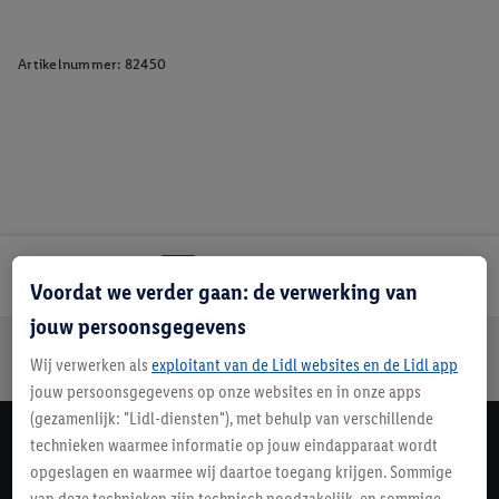
Artikelnummer:
82450
Lidl Nieuwsbrief
Voordat we verder gaan: de verwerking van
jouw persoonsgegevens
Jouw voordelen bij ons als Lidl webshop klant
Wij verwerken als
exploitant van de Lidl websites en de Lidl app
Gratis retourneren
Veilig winkelen
30 dagen bedenktijd
jouw persoonsgegevens op onze websites en in onze apps
(gezamenlijk: "Lidl-diensten"), met behulp van verschillende
technieken waarmee informatie op jouw eindapparaat wordt
Lidl Nieuwsbrief
opgeslagen en waarmee wij daartoe toegang krijgen. Sommige
Schrijf je in
van deze technieken zijn technisch noodzakelijk, en sommige