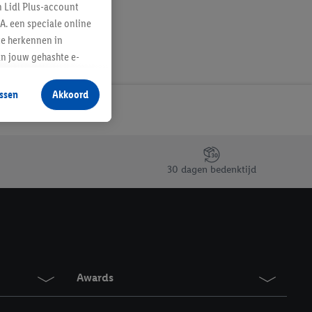
n Lidl Plus-account
A. een speciale online
te herkennen in
an jouw gehashte e-
aan jou zijn
ssen
Akkoord
r producten waarin je
 winkel te plaatsen
innen verschillende
 van jouw gehashte e-
30 dagen bedenktijd
an jou kunnen worden
erking.
en vergelijkbare
en. Meer informatie,
Awards
t moment in te
r
voor meer informatie