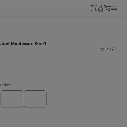
stoel Montessori 3-in-1
5/5
(2)
5 van 5 sterren 
 variant