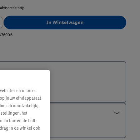
dviseerde prijs
In Winkelwagen
376906
ebsites en in onze
e op jouw eindapparaat
hnisch noodzakelijk,
tellingen, het
n en buiten de Lidl-
drag in de winkel ook