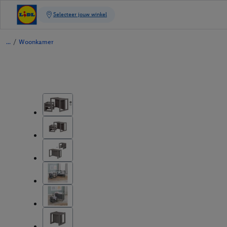
/
Woonkamer