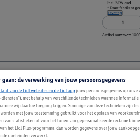
Incl. BTW excl.
* Door fabrikant gea
Levering
Artikelnummer:
100
r gaan: de verwerking van jouw persoonsgegevens
itant van de Lidl websites en de Lidl app
jouw persoonsgegevens op onze w
l-diensten"), met behulp van verschillende technieken waarmee informati
armee wij daartoe toegang krijgen. Sommige van deze technieken zijn tec
worden met jouw toestemming gebruikt voor het opslaan van voorkeursins
n van statistieken of voor het tonen van gepersonaliseerde reclame binne
ent van het Lidl Plus-programma, dan worden gegevens over jouw aankoopge
mde doeleinden verwerkt.