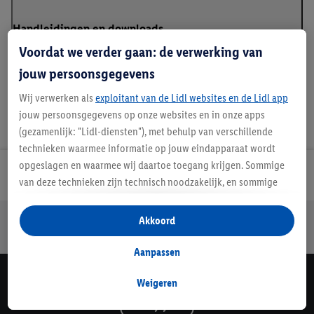
Handleidingen en downloads
Voordat we verder gaan: de verwerking van
jouw persoonsgegevens
Wij verwerken als
exploitant van de Lidl websites en de Lidl app
jouw persoonsgegevens op onze websites en in onze apps
(gezamenlijk: "Lidl-diensten"), met behulp van verschillende
technieken waarmee informatie op jouw eindapparaat wordt
opgeslagen en waarmee wij daartoe toegang krijgen. Sommige
Lidl Nieuwsbrief
van deze technieken zijn technisch noodzakelijk, en sommige
technieken worden met jouw toestemming gebruikt voor het
opslaan van voorkeursinstellingen, het verzamelen en
Jouw voordelen bij ons als Lidl webshop klant
Akkoord
analyseren van statistieken of voor het tonen van
Gratis retourneren
Veilig winkelen
30 dagen bedenktijd
gepersonaliseerde reclame binnen en buiten de Lidl-diensten.
Aanpassen
Als je lid bent van het Lidl Plus-programma, dan worden
gegevens over jouw aankoopgedrag in de winkel ook voor de
Weigeren
Lidl Nieuwsbrief
hiervoor genoemde doeleinden verwerkt.
Schrijf je in