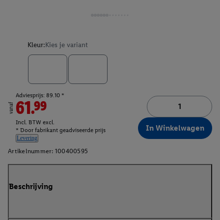
Kleur:
Kies je variant
Adviesprijs: 89.10 *
61.99
vanaf
Incl. BTW excl.
In Winkelwagen
* Door fabrikant geadviseerde prijs
Levering
Artikelnummer:
100400595
Beschrijving