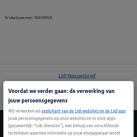
Artikelnummer:
10009100
Lidl Nieuwsbrief
Voordat we verder gaan: de verwerking van
Jouw voordelen bij ons als Lidl webshop klant
jouw persoonsgegevens
Gratis retourneren
Veilig winkelen
30 dagen bedenktijd
Wij verwerken als
exploitant van de Lidl websites en de Lidl app
jouw persoonsgegevens op onze websites en in onze apps
Lidl Nieuwsbrief
(gezamenlijk: "Lidl-diensten"), met behulp van verschillende
technieken waarmee informatie op jouw eindapparaat wordt
Schrijf je in