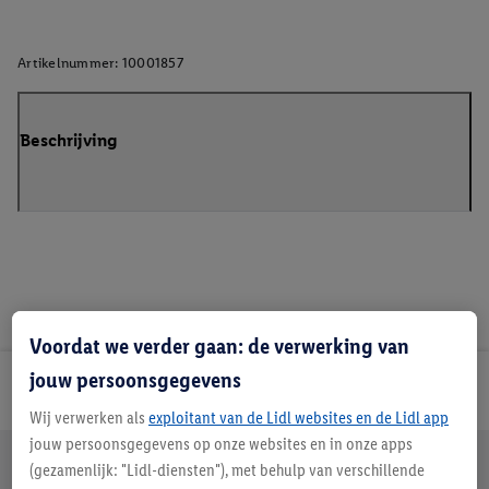
Artikelnummer:
10001857
Beschrijving
Voordat we verder gaan: de verwerking van
jouw persoonsgegevens
Lidl Nieuwsbrief
Wij verwerken als
exploitant van de Lidl websites en de Lidl app
jouw persoonsgegevens op onze websites en in onze apps
Jouw voordelen bij ons als Lidl webshop klant
(gezamenlijk: "Lidl-diensten"), met behulp van verschillende
Gratis retourneren
Veilig winkelen
30 dagen bedenktijd