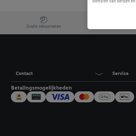
diensten van derden en 
mailadres ook worden sa
toegewezen.
Jouw voordelen bij ons als Lidl webshop klant
Als je hiervoor toeste
Gratis retourneren
eerder interesse hebt g
maar het niet te kopen)
Lidl-diensten worden we
mailadres en met eventu
toegewezen.
Onder "Aanpassen" kun 
Contact
Service
verwerkingsdoeleinden j
Door te klikken op "Weig
Betalingsmogelijkheden
technieken worden gebr
Door op "Akkoord" te kl
inclusief over de opsl
trekken, vind je in onze
over de cookies die wij 