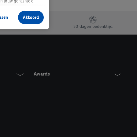
an jouw gehashte e-
aan jou zijn
ssen
Akkoord
r producten waarin je
30 dagen bedenktijd
 winkel te plaatsen
innen verschillende
 van jouw gehashte e-
an jou kunnen worden
Awards
erking.
en vergelijkbare
en. Meer informatie,
t moment in te
r
voor meer informatie