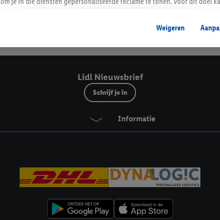
Lidl Nieuwsbrief
om je in die diensten gepersonaliseerde reclame te tonen. Voor dit doel k
mengevoegd met andere identifiers of met identifiers die door Criteo S.A. 
Weigeren
Aanpa
mming geeft, dan kunnen retargeting advertenties worden weergegeven voo
Veilig winkelen
etoond (bijvoorbeeld door het product in een winkelmandje van een online
. De retargeting advertenties kunnen op verschillende eindapparaten en b
ergegeven, als verschillende eindapparaten en Lidl-diensten, met behulp
Lidl Nieuwsbrief
ele andere identifiers of met identifiers waarover Criteo S.A. beschikt, a
Schrijf je in
je aangeven met welke cookies en vergelijkbare technieken en met welke
Informatie
e instemt. Verder kan je er meer informatie vinden over de gegevensverw
eren", kies je voor de optie dat er enkel technisch noodzakelijke cookies 
uikt.
ikken, stem je in met alle verwerkingen voor alle bovengenoemde doeleind
agperiode van de gegevens en je recht om jouw toestemming op elk gewens
privacyverklaring
.
Je vindt de impressum voor de Lidl website hier.
Klik
hie
inzetten.