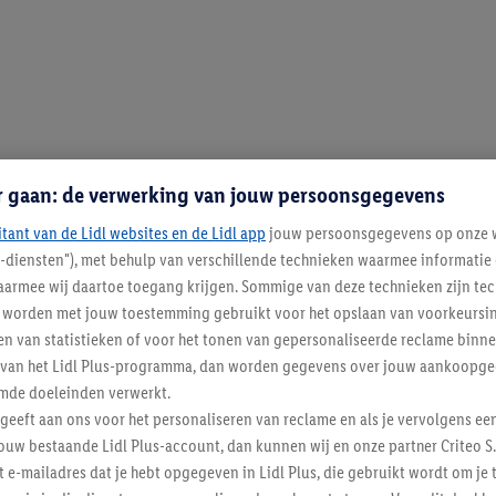
r gaan: de verwerking van jouw persoonsgegevens
itant van de Lidl websites en de Lidl app
jouw persoonsgegevens op onze w
l-diensten"), met behulp van verschillende technieken waarmee informati
armee wij daartoe toegang krijgen. Sommige van deze technieken zijn tec
worden met jouw toestemming gebruikt voor het opslaan van voorkeursins
n van statistieken of voor het tonen van gepersonaliseerde reclame binne
ent van het Lidl Plus-programma, dan worden gegevens over jouw aankoopge
mde doeleinden verwerkt.
 geeft aan ons voor het personaliseren van reclame en als je vervolgens ee
ouw bestaande Lidl Plus-account, dan kunnen wij en onze partner Criteo S.
t e-mailadres dat je hebt opgegeven in Lidl Plus, die gebruikt wordt om je 