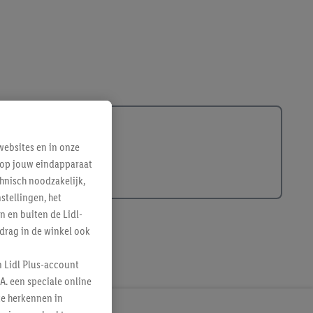
ebsites en in onze
e op jouw eindapparaat
hnisch noodzakelijk,
tellingen, het
n en buiten de Lidl-
drag in de winkel ook
n Lidl Plus-account
A. een speciale online
te herkennen in