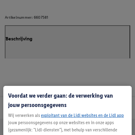
Artikelnummer:
6607581
Beschrijving
Voordat we verder gaan: de verwerking van
jouw persoonsgegevens
Lidl Nieuwsbrief
Wij verwerken als
exploitant van de Lidl websites en de Lidl app
jouw persoonsgegevens op onze websites en in onze apps
Jouw voordelen bij ons als Lidl webshop klant
(gezamenlijk: "Lidl-diensten"), met behulp van verschillende
Gratis retourneren
Veilig winkelen
30 dagen bedenktijd